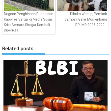
Dugaan Penghinaan Bupati dan
Dibuka Wabup, Pemkab
Kapolres Sergai di Media Sosial,
Samosir Gelar Musrenbang
Krist Bernard Siregar Kembali
RPJMD 2025-2029
Diperiksa
Related posts