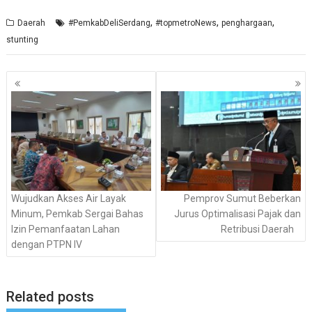
,
,
,
Daerah
#PemkabDeliSerdang
#topmetroNews
penghargaan
stunting
Navigasi
pos
Wujudkan Akses Air Layak
Pemprov Sumut Beberkan
Minum, Pemkab Sergai Bahas
Jurus Optimalisasi Pajak dan
Izin Pemanfaatan Lahan
Retribusi Daerah
dengan PTPN IV
Related posts