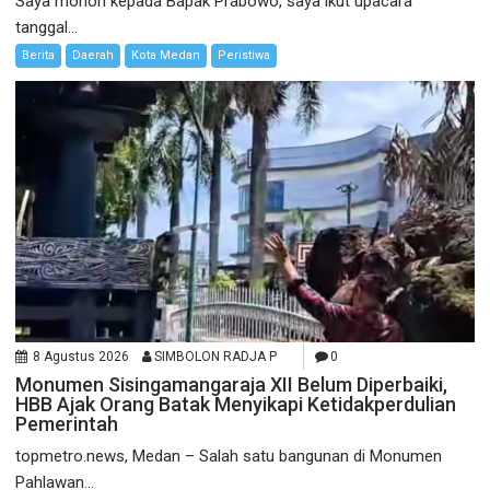
Saya mohon kepada Bapak Prabowo, saya ikut upacara
tanggal...
Berita
Daerah
Kota Medan
Peristiwa
8 Agustus 2026
SIMBOLON RADJA P
0
Monumen Sisingamangaraja XII Belum Diperbaiki,
HBB Ajak Orang Batak Menyikapi Ketidakperdulian
Pemerintah
topmetro.news, Medan – Salah satu bangunan di Monumen
Pahlawan...