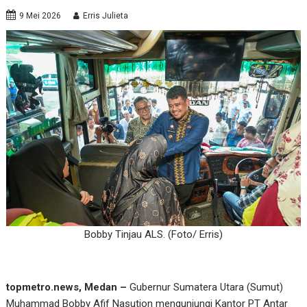
9 Mei 2026
Erris Julieta
Bobby Tinjau ALS. (Foto/ Erris)
topmetro.news, Medan –
Gubernur Sumatera Utara (Sumut)
Muhammad Bobby Afif Nasution mengunjungi Kantor PT Antar