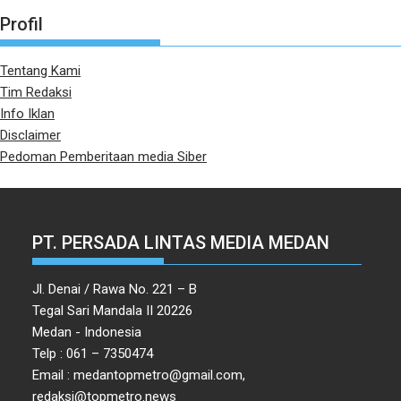
Profil
Tentang Kami
Tim Redaksi
Info Iklan
Disclaimer
Pedoman Pemberitaan media Siber
PT. PERSADA LINTAS MEDIA MEDAN
Jl. Denai / Rawa No. 221 – B
Tegal Sari Mandala II 20226
Medan - Indonesia
Telp : 061 – 7350474
Email : medantopmetro@gmail.com,
redaksi@topmetro.news