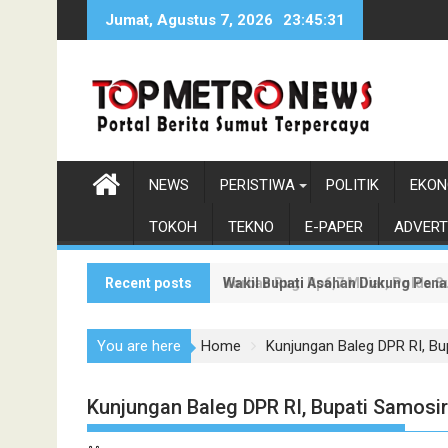
Skip
Jumat, Agustus 7, 2026
23:45:32
to
content
NEWS
PERISTIWA
POLITIK
EKON
TOKOH
TEKNO
E-PAPER
ADVERT
Recent posts
Korban Rugi Rp6,7 Miliar, Polda
Wakil Bupati Asahan Dukung Pen
You are here
Home
Kunjungan Baleg DPR RI, B
Kunjungan Baleg DPR RI, Bupati Samos