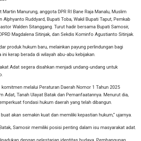
t Martin Manurung, anggota DPR RI Bane Raja Manalu, Muslim
n Alphyanto Ruddyard, Bupati Toba, Wakil Bupati Taput, Pemkab
stor Walden Sitanggang. Turut hadir bersama Bupati Samosir,
RD Magdalena Sitinjak, dan Sekdis Kominfo Agustianto Sitinjak.
dar produk hukum baru, melainkan payung perlindungan bagi
ini kerap berada di wilayah abu-abu kebijakan.
rakat Adat segera disahkan menjadi undang-undang untuk
o.
 komitmen melalui Peraturan Daerah Nomor 1 Tahun 2025
 Adat, Tanah Ulayat Batak dan Pemanfaatannya. Menurut dia,
memperkuat fondasi hukum daerah yang telah dibangun.
buat akan semakin kuat dan memiliki kepastian hukum,” ujarnya.
atak, Samosir memiliki posisi penting dalam isu masyarakat adat.
dipadukan dengan pelestarian identitas budaya. Pembangunan