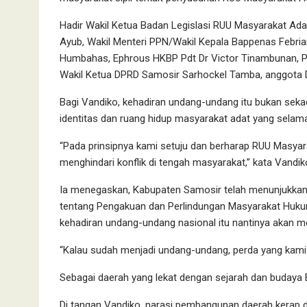
Hadir Wakil Ketua Badan Legislasi RUU Masyarakat Ada
Ayub, Wakil Menteri PPN/Wakil Kepala Bappenas Febria
Humbahas, Ephrous HKBP Pdt Dr Victor Tinambunan, Pa
Wakil Ketua DPRD Samosir Sarhockel Tamba, anggota DP
Bagi Vandiko, kehadiran undang-undang itu bukan seka
identitas dan ruang hidup masyarakat adat yang selama 
“Pada prinsipnya kami setuju dan berharap RUU Masya
menghindari konflik di tengah masyarakat,” kata Vandik
Ia menegaskan, Kabupaten Samosir telah menunjukkan
tentang Pengakuan dan Perlindungan Masyarakat Hukum
kehadiran undang-undang nasional itu nantinya akan 
“Kalau sudah menjadi undang-undang, perda yang kami 
Sebagai daerah yang lekat dengan sejarah dan budaya B
Di tangan Vandiko, narasi pembangunan daerah kerap 