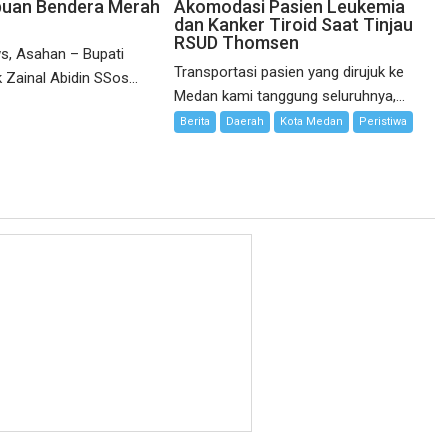
buan Bendera Merah
Akomodasi Pasien Leukemia
dan Kanker Tiroid Saat Tinjau
RSUD Thomsen
s, Asahan – Bupati
Transportasi pasien yang dirujuk ke
 Zainal Abidin SSos...
Medan kami tanggung seluruhnya,...
Berita
Daerah
Kota Medan
Peristiwa