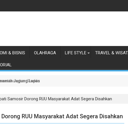
OMI & BISNIS
OLAHRAGA
LIFE STYLE
TRAVEL & WISA
ORIAL
 Sumut Bongkar Sindikat Scamming Internasional di Apartemen Meda
anaman Jagung Lapas Labuhan Ruku
upati Samosir Dorong RUU Masyarakat Adat Segera Disahkan
ir Dorong RUU Masyarakat Adat Segera Disahkan