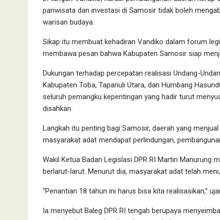
pariwisata dan investasi di Samosir tidak boleh menga
warisan budaya.
Sikap itu membuat kehadiran Vandiko dalam forum legi
membawa pesan bahwa Kabupaten Samosir siap menjad
Dukungan terhadap percepatan realisasi Undang-Undan
Kabupaten Toba, Tapanuli Utara, dan Humbang Hasundut
seluruh pemangku kepentingan yang hadir turut meny
disahkan.
Langkah itu penting bagi Samosir, daerah yang menjual 
masyarakat adat mendapat perlindungan, pembangunan da
Wakil Ketua Badan Legislasi DPR RI Martin Manurung
berlarut-larut. Menurut dia, masyarakat adat telah menu
“Penantian 18 tahun ini harus bisa kita realisasikan,” uja
Ia menyebut Baleg DPR RI tengah berupaya menyeimb