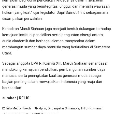
kemajuan bagi dunia pendidikan, khususnya dalam mencetak
generasi muda yang berintegritas, unggul, dan memiliki wawasan
hukum yang kuat,” ujar legislator Dapil Sumut 1 ini, sebagaimana
disampaikan perwakilan.
Kehadiran Maruli Siahaan juga menjadi bentuk dukungan terhadap
kemajuan institusi pendidikan serta penguatan sinergi antara
dunia akademik dan berbagai elemen masyarakat dalam
membangun sumber daya manusia yang berkualitas di Sumatera
Utara.
Sebagai anggota DPR RI Komisi XIII, Maruli Siahaan senantiasa
mendukung kemajuan pendidikan, pembangunan sumber daya
manusia, serta peningkatan kualitas generasi muda sebagai
bagian penting dalam mewujudkan Indonesia yang maju dan
berkeadilan.
sumber | RELIS
,
,
,
,
Info Metro
Tokoh
dpr ri
Dr Janpatar Simamora
FH UHN
maruli