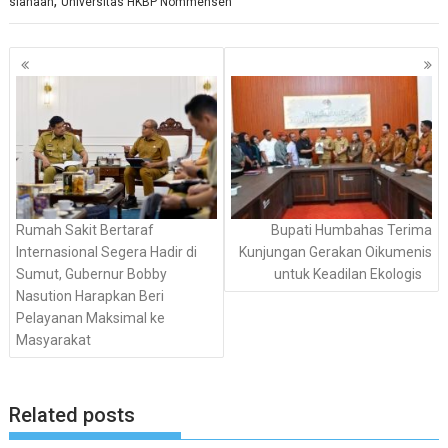
,
siahaan
Universitas HKBP Nommensen
Navigasi
pos
Rumah Sakit Bertaraf
Bupati Humbahas Terima
Internasional Segera Hadir di
Kunjungan Gerakan Oikumenis
Sumut, Gubernur Bobby
untuk Keadilan Ekologis
Nasution Harapkan Beri
Pelayanan Maksimal ke
Masyarakat
Related posts