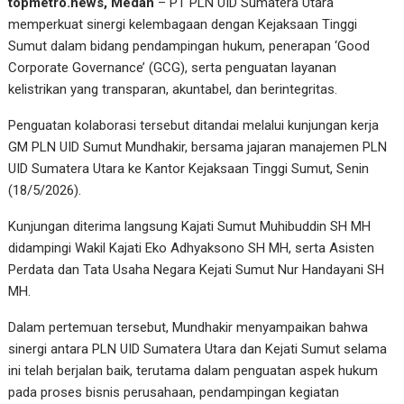
topmetro.news, Medan
– PT PLN UID Sumatera Utara
memperkuat sinergi kelembagaan dengan Kejaksaan Tinggi
Sumut dalam bidang pendampingan hukum, penerapan ‘Good
Corporate Governance’ (GCG), serta penguatan layanan
kelistrikan yang transparan, akuntabel, dan berintegritas.
Penguatan kolaborasi tersebut ditandai melalui kunjungan kerja
GM PLN UID Sumut Mundhakir, bersama jajaran manajemen PLN
UID Sumatera Utara ke Kantor Kejaksaan Tinggi Sumut, Senin
(18/5/2026).
Kunjungan diterima langsung Kajati Sumut Muhibuddin SH MH
didampingi Wakil Kajati Eko Adhyaksono SH MH, serta Asisten
Perdata dan Tata Usaha Negara Kejati Sumut Nur Handayani SH
MH.
Dalam pertemuan tersebut, Mundhakir menyampaikan bahwa
sinergi antara PLN UID Sumatera Utara dan Kejati Sumut selama
ini telah berjalan baik, terutama dalam penguatan aspek hukum
pada proses bisnis perusahaan, pendampingan kegiatan