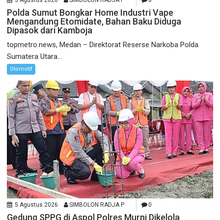
5 Agustus 2026
SIMBOLON RADJA P
0
Polda Sumut Bongkar Home Industri Vape
Mengandung Etomidate, Bahan Baku Diduga
Dipasok dari Kamboja
topmetro.news, Medan – Direktorat Reserse Narkoba Polda
Sumatera Utara...
Otomotif
5 Agustus 2026
SIMBOLON RADJA P
0
Gedung SPPG di Aspol Polres Murni Dikelola