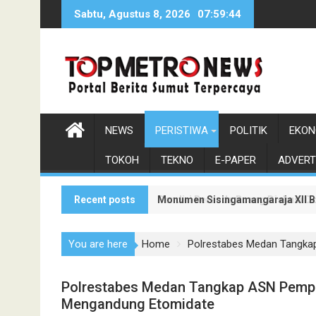
Skip
Sabtu, Agustus 8, 2026
07:59:46
to
content
NEWS
PERISTIWA
POLITIK
EKON
TOKOH
TEKNO
E-PAPER
ADVERT
Recent posts
Monumen Sisingamangaraja XII Be
Pendiri Beranda Ruang Diskusi D
You are here
Home
Polrestabes Medan Tangka
Polrestabes Medan Tangkap ASN Pempro
Mengandung Etomidate