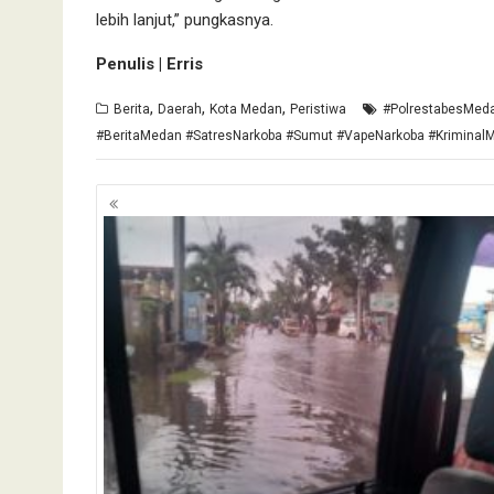
lebih lanjut,” pungkasnya.
Penulis | Erris
,
,
,
Berita
Daerah
Kota Medan
Peristiwa
#PolrestabesMed
#BeritaMedan #SatresNarkoba #Sumut #VapeNarkoba #KriminalM
Navigasi
pos