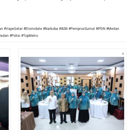
an #VapeGetar #Etomidate #Narkoba #ASN #PemprovSumut #IPDN #Medan
edan #Polisi #TopMetro