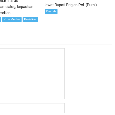
 BLBI harus
lewat Bupati Brigjen Pol. (Purn.)...
n dialog, kepastian
Daerah
dilan...
Kota Medan
Peristiwa