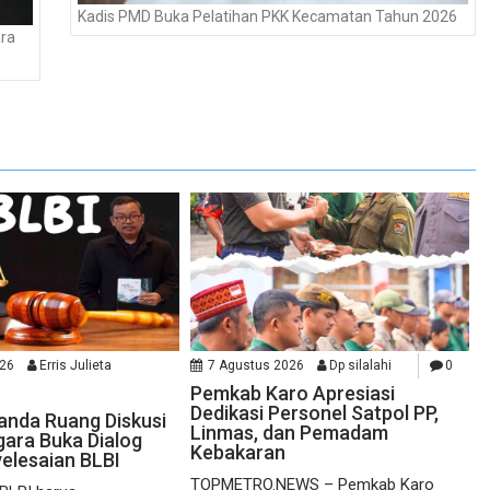
Kadis PMD Buka Pelatihan PKK Kecamatan Tahun 2026
ara
026
Erris Julieta
7 Agustus 2026
Dp silalahi
0
Pemkab Karo Apresiasi
Dedikasi Personel Satpol PP,
randa Ruang Diskusi
Linmas, dan Pemadam
ara Buka Dialog
Kebakaran
elesaian BLBI
TOPMETRO.NEWS – Pemkab Karo