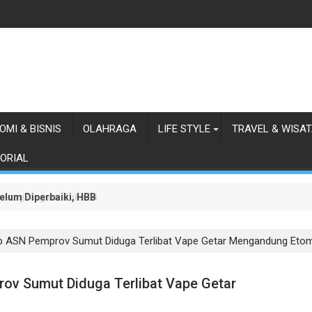
OMI & BISNIS
OLAHRAGA
LIFE STYLE
TRAVEL & WISA
ORIAL
lum Diperbaiki, HBB Ajak Orang Batak Menyikapi Ketidakperdulian
orong Negara Buka Dialog dalam Penyelesaian BLBI
p ASN Pemprov Sumut Diduga Terlibat Vape Getar Mengandung Etom
v Sumut Diduga Terlibat Vape Getar