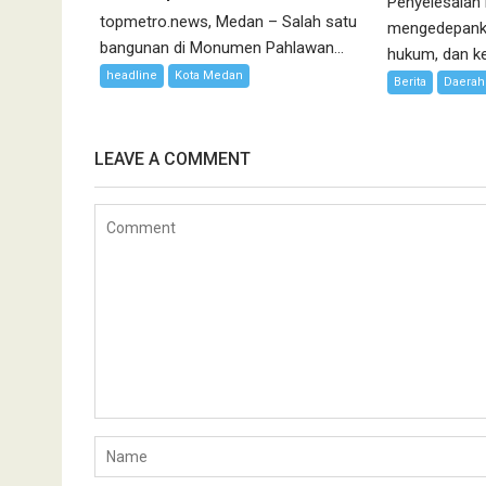
Penyelesaian
topmetro.news, Medan – Salah satu
mengedepanka
bangunan di Monumen Pahlawan...
hukum, dan kea
headline
Kota Medan
Berita
Daerah
LEAVE A COMMENT