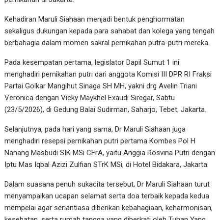
Kehadiran Maruli Siahaan menjadi bentuk penghormatan
sekaligus dukungan kepada para sahabat dan kolega yang tengah
berbahagia dalam momen sakral pernikahan putra-putri mereka.
Pada kesempatan pertama, legislator Dapil Sumut 1 ini
menghadiri pernikahan putri dari anggota Komisi III DPR RI Fraksi
Partai Golkar Mangihut Sinaga SH MH, yakni drg Avelin Triani
Veronica dengan Vicky Maykhel Exaudi Siregar, Sabtu
(23/5/2026), di Gedung Balai Sudirman, Saharjo, Tebet, Jakarta.
Selanjutnya, pada hari yang sama, Dr Maruli Siahaan juga
menghadiri resepsi pernikahan putri pertama Kombes Pol H
Nanang Masbudi SIK MSi CFrA, yaitu Anggia Rosvina Putri dengan
Iptu Mas Iqbal Azizi Zulfian STrK MSi, di Hotel Bidakara, Jakarta.
Dalam suasana penuh sukacita tersebut, Dr Maruli Siahaan turut
menyampaikan ucapan selamat serta doa terbaik kepada kedua
mempelai agar senantiasa diberikan kebahagiaan, keharmonisan,
kesehatan, serta rumah tangga yang diberkati oleh Tuhan Yang