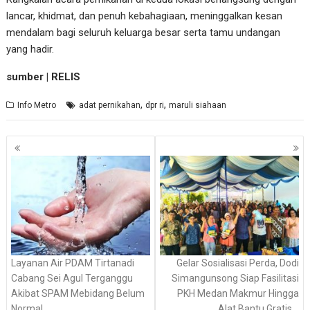
lancar, khidmat, dan penuh kebahagiaan, meninggalkan kesan
mendalam bagi seluruh keluarga besar serta tamu undangan
yang hadir.
sumber | RELIS
,
,
Info Metro
adat pernikahan
dpr ri
maruli siahaan
Navigasi
pos
Layanan Air PDAM Tirtanadi
Gelar Sosialisasi Perda, Dodi
Cabang Sei Agul Terganggu
Simangunsong Siap Fasilitasi
Akibat SPAM Mebidang Belum
PKH Medan Makmur Hingga
Normal
Alat Bantu Gratis