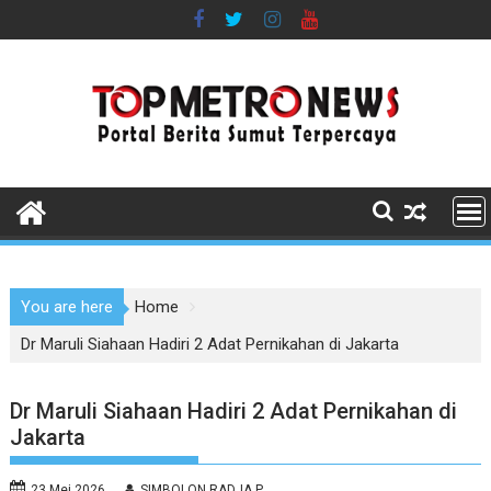
Skip
to
content
You are here
Home
Dr Maruli Siahaan Hadiri 2 Adat Pernikahan di Jakarta
Dr Maruli Siahaan Hadiri 2 Adat Pernikahan di
Jakarta
23 Mei 2026
SIMBOLON RADJA P