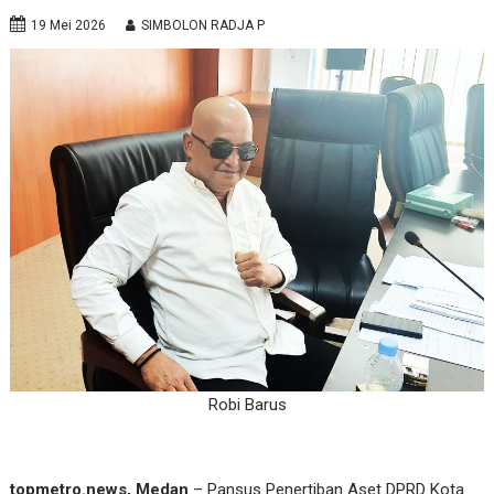
19 Mei 2026
SIMBOLON RADJA P
Robi Barus
topmetro.news, Medan
– Pansus Penertiban Aset DPRD Kota