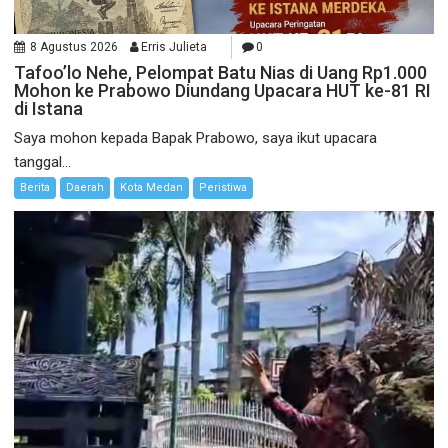
8 Agustus 2026
Erris Julieta
0
Tafoo’lo Nehe, Pelompat Batu Nias di Uang Rp1.000
Mohon ke Prabowo Diundang Upacara HUT ke-81 RI
di Istana
Saya mohon kepada Bapak Prabowo, saya ikut upacara
tanggal...
Berita
Daerah
Kota Medan
Peristiwa