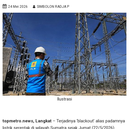
24 Mei 2026
SIMBOLON RADJA P
Ilustrasi
topmetro.news, Langkat
– Terjadinya ‘blackout’ alias padamnya
listrik serentak di wilayah Sumatra sejak Jumat (22/5/2026)