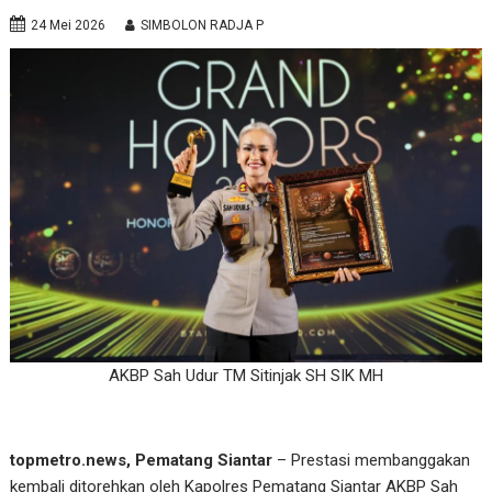
24 Mei 2026
SIMBOLON RADJA P
AKBP Sah Udur TM Sitinjak SH SIK MH
topmetro.news, Pematang Siantar
– Prestasi membanggakan
kembali ditorehkan oleh Kapolres Pematang Siantar AKBP Sah