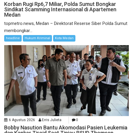
Korban Rugi Rp6,7 Miliar, Polda Sumut Bongkar
Sindikat Scamming Internasional di Apartemen
Medan
topmetro.news, Medan – Direktorat Reserse Siber Polda Sumut
membongkar...
headline
Hukum Kriminal
Kota Medan
6 Agustus 2026
Erris Julieta
0
Bobby Nasution Bantu Akomodasi Pasien Leukemia
dan Kanker Tiroid Saat Tinjau RSUD Thomsen