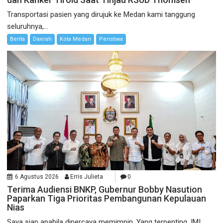
Transportasi pasien yang dirujuk ke Medan kami tanggung
seluruhnya,...
Berita
Daerah
Kota Medan
Peristiwa
6 Agustus 2026
Erris Julieta
0
Terima Audiensi BNKP, Gubernur Bobby Nasution
Paparkan Tiga Prioritas Pembangunan Kepulauan
Nias
Saya siap apabila dipercaya memimpin. Yang terpenting, IMI