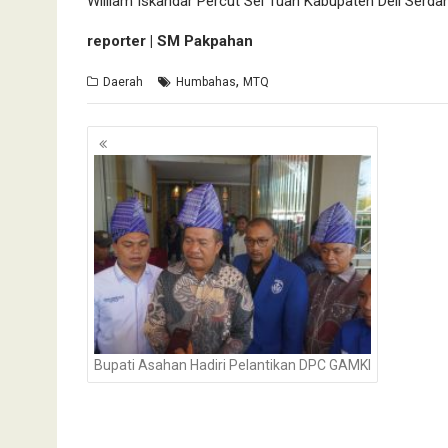
William Iskandar Percut Sei Tuan Kabupaten Deli Serda
reporter | SM Pakpahan
,
Daerah
Humbahas
MTQ
Navigasi
pos
Bupati Asahan Hadiri Pelantikan DPC GAMKI