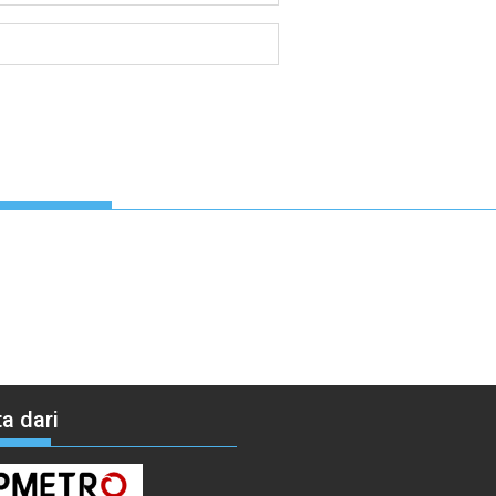
a dari