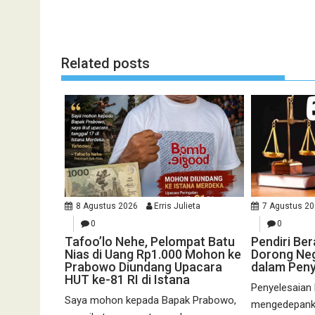
Related posts
8 Agustus 2026
Erris Julieta
7 Agustus 2
0
0
Tafoo’lo Nehe, Pelompat Batu
Pendiri Be
Nias di Uang Rp1.000 Mohon ke
Dorong Neg
Prabowo Diundang Upacara
dalam Peny
HUT ke-81 RI di Istana
Penyelesaian
Saya mohon kepada Bapak Prabowo,
mengedepanka