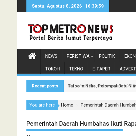
Skip
Sabtu, Agustus 8, 2026
16:40:0
to
content
NEWS
PERISTIWA
POLITIK
EKON
TOKOH
TEKNO
E-PAPER
ADVERT
Recent posts
Tafoo'lo Nehe, Pelompat Batu Ni
Monumen Sisingamangaraja XII Be
You are here
Home
Pemerintah Daerah Humbaha
Pemerintah Daerah Humbahas Ikuti Rap