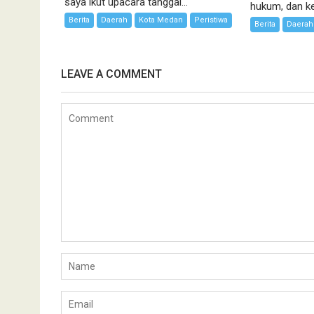
saya ikut upacara tanggal...
hukum, dan kea
Berita
Daerah
Kota Medan
Peristiwa
Berita
Daerah
LEAVE A COMMENT