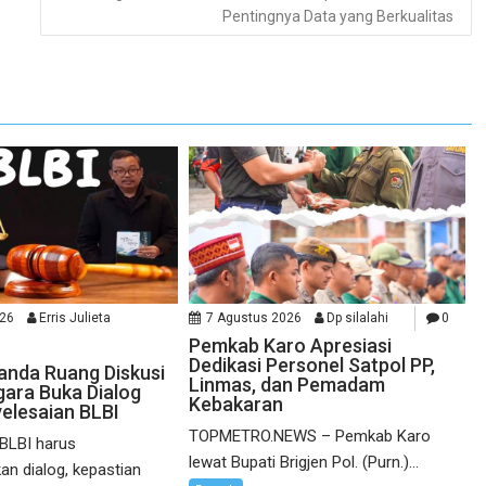
Pentingnya Data yang Berkualitas
026
Erris Julieta
7 Agustus 2026
Dp silalahi
0
Pemkab Karo Apresiasi
Dedikasi Personel Satpol PP,
randa Ruang Diskusi
Linmas, dan Pemadam
ara Buka Dialog
Kebakaran
elesaian BLBI
TOPMETRO.NEWS – Pemkab Karo
 BLBI harus
lewat Bupati Brigjen Pol. (Purn.)...
n dialog, kepastian