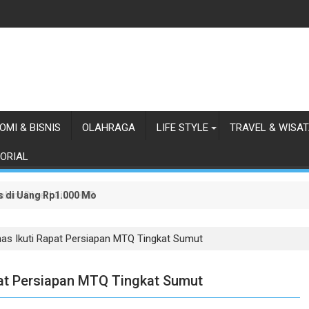
OMI & BISNIS
OLAHRAGA
LIFE STYLE
TRAVEL & WISA
ORIAL
as di Uang Rp1.000 Mohon ke Prabowo Diundang Upacara HUT ke-81 
lum Diperbaiki, HBB Ajak Orang Batak Menyikapi Ketidakperdulian
s Ikuti Rapat Persiapan MTQ Tingkat Sumut
at Persiapan MTQ Tingkat Sumut