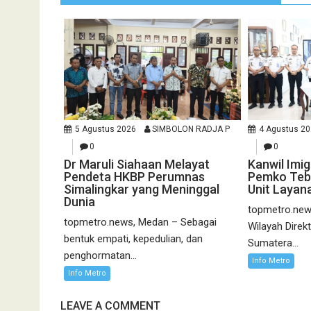
5 Agustus 2026
SIMBOLON RADJA P
4 Agustus 2
0
0
Dr Maruli Siahaan Melayat
Kanwil Imi
Pendeta HKBP Perumnas
Pemko Tebi
Simalingkar yang Meninggal
Unit Layan
Dunia
topmetro.news
topmetro.news, Medan – Sebagai
Wilayah Direk
bentuk empati, kepedulian, dan
Sumatera...
penghormatan...
Info Metro
Info Metro
LEAVE A COMMENT