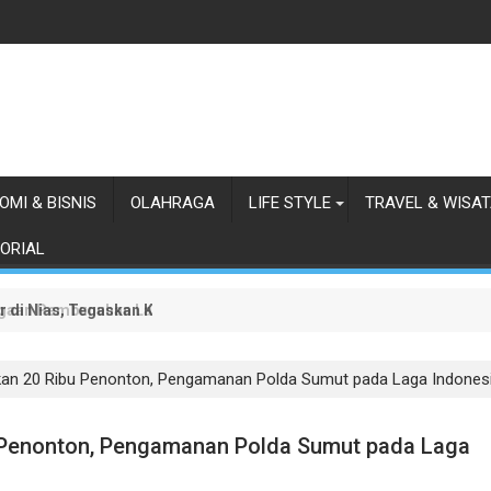
OMI & BISNIS
OLAHRAGA
LIFE STYLE
TRAVEL & WISA
ORIAL
r di Nias, Tegaskan Komitmen Berkelanjutan Bangun Kepulauan Nia
gaan Pembunuhan Lansia dalam Waktu Kurang dari 48 Jam, Terdug
ikan 20 Ribu Penonton, Pengamanan Polda Sumut pada Laga Indonesi
u Penonton, Pengamanan Polda Sumut pada Laga