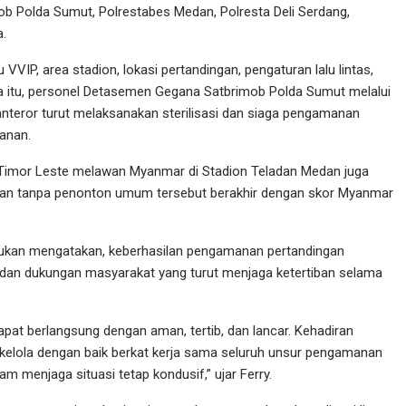
ob Polda Sumut, Polrestabes Medan, Polresta Deli Serdang,
a.
VIP, area stadion, lokasi pertandingan, pengaturan lalu lintas,
 itu, personel Detasemen Gegana Satbrimob Polda Sumut melalui
nteror turut melaksanakan sterilisasi dan siaga pengamanan
anan.
a Timor Leste melawan Myanmar di Stadion Teladan Medan juga
akan tanpa penonton umum tersebut berakhir dengan skor Myanmar
ukan mengatakan, keberhasilan pengamanan pertandingan
 dan dukungan masyarakat yang turut menjaga ketertiban selama
pat berlangsung dengan aman, tertib, dan lancar. Kehadiran
ikelola dengan baik berkat kerja sama seluruh unsur pengamanan
m menjaga situasi tetap kondusif,” ujar Ferry.