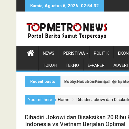
Skip
Kamis, Agustus 6, 2026
02:54:33
to
content
NEWS
PERISTIWA
POLITIK
EKON
TOKOH
TEKNO
E-PAPER
ADVERT
Recent posts
Bobby Nasution Kembali Berkanto
Polresta Deli Serdang Ungkap Du
You are here
Home
Dihadiri Jokowi dan Disaks
Dihadiri Jokowi dan Disaksikan 20 Rib
Indonesia vs Vietnam Berjalan Optimal