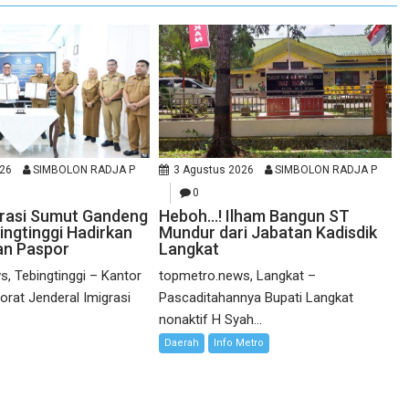
026
SIMBOLON RADJA P
3 Agustus 2026
SIMBOLON RADJA P
0
grasi Sumut Gandeng
Heboh…! Ilham Bangun ST
ngtinggi Hadirkan
Mundur dari Jabatan Kadisdik
an Paspor
Langkat
, Tebingtinggi – Kantor
topmetro.news, Langkat –
torat Jenderal Imigrasi
Pascaditahannya Bupati Langkat
nonaktif H Syah...
Daerah
Info Metro