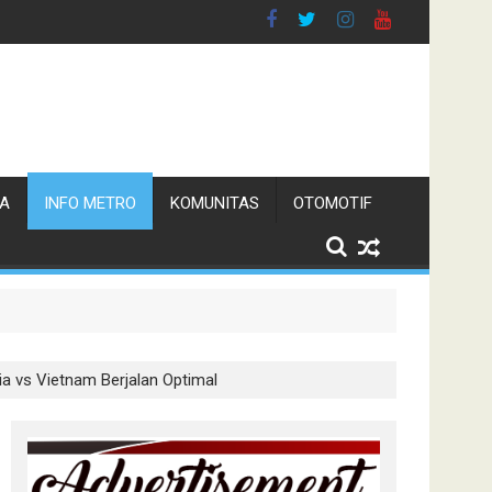
TA
INFO METRO
KOMUNITAS
OTOMOTIF
s
a Pelaku Ditangkap
a vs Vietnam Berjalan Optimal