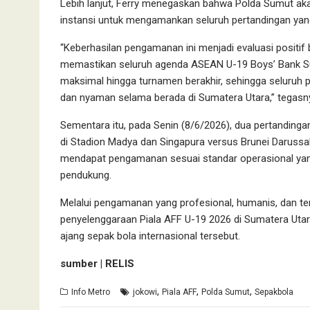
Lebih lanjut, Ferry menegaskan bahwa Polda Sumut ak
instansi untuk mengamankan seluruh pertandingan yang
“Keberhasilan pengamanan ini menjadi evaluasi positif
memastikan seluruh agenda ASEAN U-19 Boys’ Bank 
maksimal hingga turnamen berakhir, sehingga seluruh 
dan nyaman selama berada di Sumatera Utara,” tegasn
Sementara itu, pada Senin (8/6/2026), dua pertandingan
di Stadion Madya dan Singapura versus Brunei Darussa
mendapat pengamanan sesuai standar operasional yang
pendukung.
Melalui pengamanan yang profesional, humanis, dan t
penyelenggaraan Piala AFF U-19 2026 di Sumatera Uta
ajang sepak bola internasional tersebut.
sumber | RELIS
,
,
,
Info Metro
jokowi
Piala AFF
Polda Sumut
Sepakbola