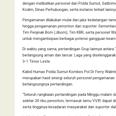
dengan melibatkan personel dari Polda Sumut, Satbrim
Kodim, Dinas Perhubungan, serta instansi terkait lainny
Pengamanan dilakukan mulai dari jalur kedatangan tamu V
hingga pengamanan penonton dan suporter. Sementara
Tim Penjinak Bom (Jibom), Tim KBR, serta personel Wa
untuk mengantisipasi berbagai potensi gangguan keam
Di waktu yang sama, pertandingan Grup lainnya antar
berlangsung aman dan lancar. Laga yang diselenggar
3-1 Timor Leste.
Kabid Humas Polda Sumut Kombes Pol Dr Ferry Walint
merupakan hasil sinergi seluruh personel pengamanan
berlangsungnya pertandingan.
“Seluruh rangkaian pertandingan pada Minggu malam da
sekitar 20 ribu penonton, termasuk tamu VVIP, dapat d
serta tingginya kesadaran masyarakat dan suporter dala