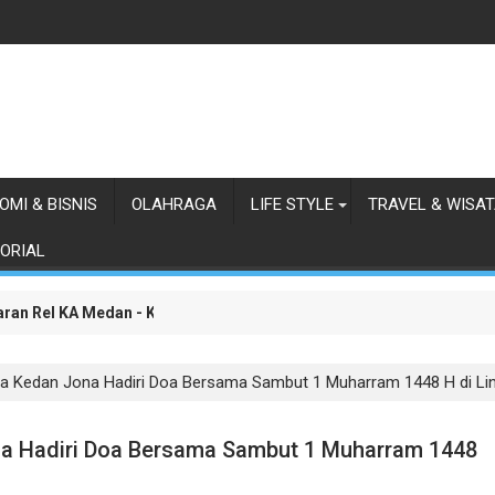
OMI & BISNIS
OLAHRAGA
LIFE STYLE
TRAVEL & WISA
ORIAL
osialisasikan Manfaat Layanan Tambahan bagi Pekerja Proyek Ema
an Rel KA Medan - Kualanamu, Ganja, Paket Sabu, Hingga Senjata D
a Kedan Jona Hadiri Doa Bersama Sambut 1 Muharram 1448 H di Li
na Hadiri Doa Bersama Sambut 1 Muharram 1448