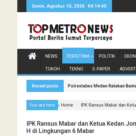
Skip
Senin, Agustus 10, 2026
04:14:46
to
content
NEWS
PERISTIWA
POLITIK
EKON
TOKOH
TEKNO
E-PAPER
ADVERT
Recent posts
BPJS Ketenagakerjaan dan BTN S
Polrestabes Medan Ratakan Bantar
You are here
Home
IPK Ransus Mabar dan Ketu
IPK Ransus Mabar dan Ketua Kedan Jo
H di Lingkungan 6 Mabar