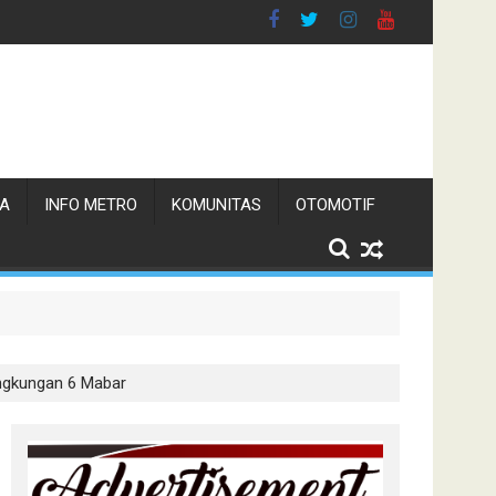
TA
INFO METRO
KOMUNITAS
OTOMOTIF
s Pani
isita
ngkungan 6 Mabar