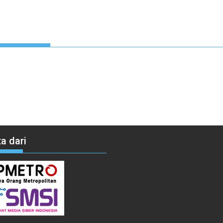
a dari