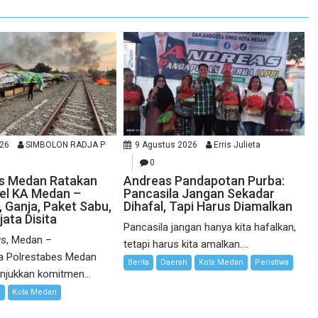
026
SIMBOLON RADJA P
9 Agustus 2026
Erris Julieta
0
es Medan Ratakan
Andreas Pandapotan Purba:
el KA Medan –
Pancasila Jangan Sekadar
 Ganja, Paket Sabu,
Dihafal, Tapi Harus Diamalkan
ata Disita
Pancasila jangan hanya kita hafalkan,
s, Medan –
tetapi harus kita amalkan....
a Polrestabes Medan
Berita
Daerah
Kota Medan
Peristiwa
njukkan komitmen...
l
Kota Medan