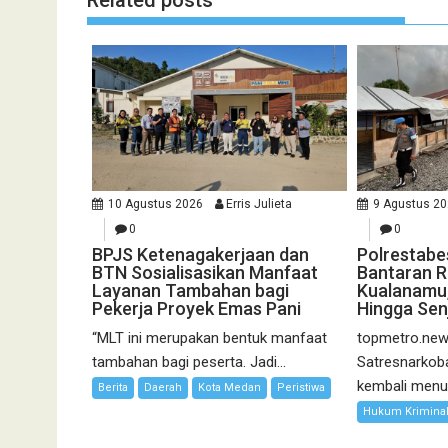
Related posts
10 Agustus 2026
Erris Julieta
9 Agustus 2
0
0
BPJS Ketenagakerjaan dan
Polrestab
BTN Sosialisasikan Manfaat
Bantaran R
Layanan Tambahan bagi
Kualanamu,
Pekerja Proyek Emas Pani
Hingga Senj
“MLT ini merupakan bentuk manfaat
topmetro.new
tambahan bagi peserta. Jadi...
Satresnarkob
kembali menu
Berita
Daerah
Kota Medan
Peristiwa
Hukum Krimina