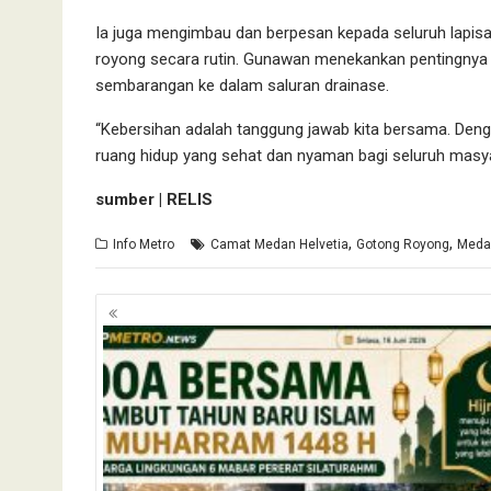
Ia juga mengimbau dan berpesan kepada seluruh lapi
royong secara rutin. Gunawan menekankan pentingny
sembarangan ke dalam saluran drainase.
“Kebersihan adalah tanggung jawab kita bersama. Deng
ruang hidup yang sehat dan nyaman bagi seluruh masya
sumber | RELIS
,
,
Info Metro
Camat Medan Helvetia
Gotong Royong
Medan
Navigasi
pos