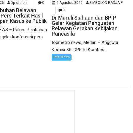
026
Dp silalahi
0
6 Agustus 2026
SIMBOLON RADJA P
abuhan Belawan
0
Pers Terkait Hasil
Dr Maruli Siahaan dan BPIP
an Kasus ke Publik
Gelar Kegiatan Penguatan
Relawan Gerakan Kebijakan
WS – Polres Pelabuhan
Pancasila
gelar konferensi pers
topmetro.news, Medan – Anggota
Komisi XIII DPR RI Kombes...
Info Metro