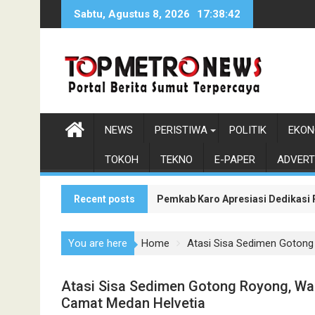
Skip
Sabtu, Agustus 8, 2026
17:38:44
to
content
NEWS
PERISTIWA
POLITIK
EKON
TOKOH
TEKNO
E-PAPER
ADVERT
Recent posts
Pemkab Karo Apresiasi Dedikasi
You are here
Home
Atasi Sisa Sedimen Gotong
Atasi Sisa Sedimen Gotong Royong, Wa
Camat Medan Helvetia