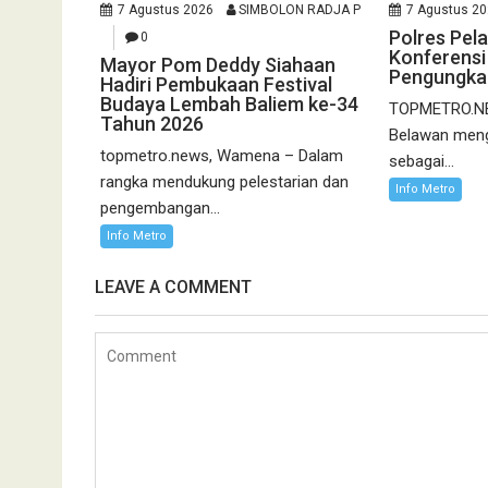
7 Agustus 2026
SIMBOLON RADJA P
7 Agustus 2
Polres Pel
0
Konferensi 
Mayor Pom Deddy Siahaan
Pengungkap
Hadiri Pembukaan Festival
Budaya Lembah Baliem ke-34
TOPMETRO.NE
Tahun 2026
Belawan meng
topmetro.news, Wamena – Dalam
sebagai...
rangka mendukung pelestarian dan
Info Metro
pengembangan...
Info Metro
LEAVE A COMMENT