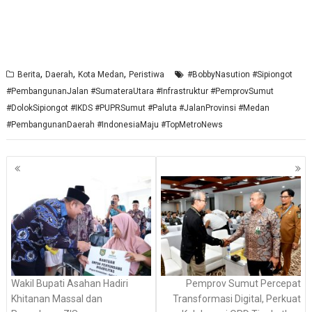
,
,
,
Berita
Daerah
Kota Medan
Peristiwa
#BobbyNasution #Sipiongot
#PembangunanJalan #SumateraUtara #Infrastruktur #PemprovSumut
#DolokSipiongot #IKDS #PUPRSumut #Paluta #JalanProvinsi #Medan
#PembangunanDaerah #IndonesiaMaju #TopMetroNews
Navigasi
pos
Wakil Bupati Asahan Hadiri
Pemprov Sumut Percepat
Khitanan Massal dan
Transformasi Digital, Perkuat