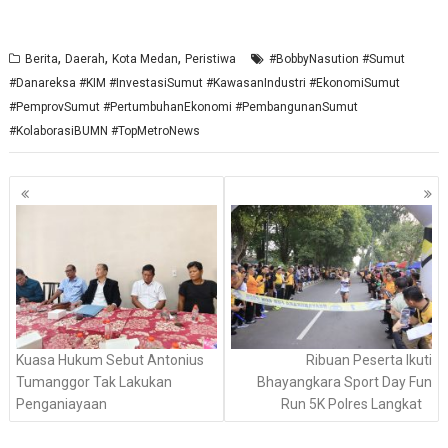
,
,
,
Berita
Daerah
Kota Medan
Peristiwa
#BobbyNasution #Sumut
#Danareksa #KIM #InvestasiSumut #KawasanIndustri #EkonomiSumut
#PemprovSumut #PertumbuhanEkonomi #PembangunanSumut
#KolaborasiBUMN #TopMetroNews
Navigasi
pos
Kuasa Hukum Sebut Antonius
Ribuan Peserta Ikuti
Tumanggor Tak Lakukan
Bhayangkara Sport Day Fun
Penganiayaan
Run 5K Polres Langkat