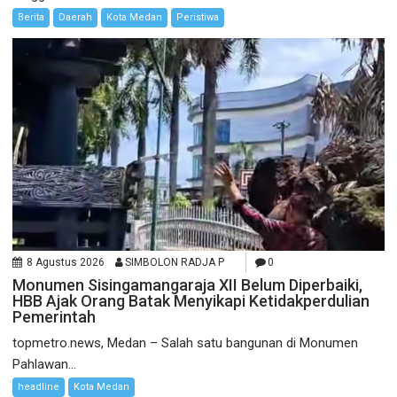
Berita
Daerah
Kota Medan
Peristiwa
8 Agustus 2026
SIMBOLON RADJA P
0
Monumen Sisingamangaraja XII Belum Diperbaiki,
HBB Ajak Orang Batak Menyikapi Ketidakperdulian
Pemerintah
topmetro.news, Medan – Salah satu bangunan di Monumen
Pahlawan...
headline
Kota Medan