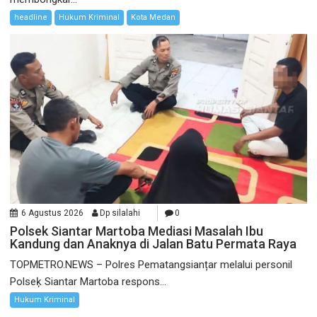
headline
Hukum Kriminal
Kota Medan
6 Agustus 2026
Dp silalahi
0
Polsek Siantar Martoba Mediasi Masalah Ibu
Kandung dan Anaknya di Jalan Batu Permata Raya
TOPMETRO.NEWS – Polres Pematangsianțar melalui personil
Polseķ Siantar Martoba respons...
Hukum Kriminal