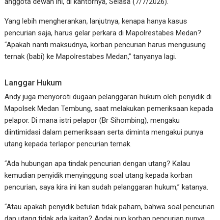
anggota dewan ini, di kantornya, Selasa (7/7/2026).
Yang lebih mengherankan, lanjutnya, kenapa hanya kasus
pencurian saja, harus gelar perkara di Mapolrestabes Medan?
“Apakah nanti maksudnya, korban pencurian harus mengusung
ternak (babi) ke Mapolrestabes Medan,” tanyanya lagi.
Langgar Hukum
Andy juga menyoroti dugaan pelanggaran hukum oleh penyidik di
Mapolsek Medan Tembung, saat melakukan pemeriksaan kepada
pelapor. Di mana istri pelapor (Br Sihombing), mengaku
diintimidasi dalam pemeriksaan serta diminta mengakui punya
utang kepada terlapor pencurian ternak.
“Ada hubungan apa tindak pencurian dengan utang? Kalau
kemudian penyidik menyinggung soal utang kepada korban
pencurian, saya kira ini kan sudah pelanggaran hukum,” katanya.
“Atau apakah penyidik betulan tidak paham, bahwa soal pencurian
dan utang tidak ada kaitan? Andai pun korban pencurian punya