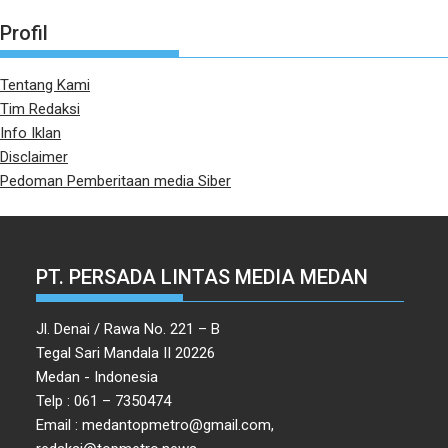
Profil
Tentang Kami
Tim Redaksi
Info Iklan
Disclaimer
Pedoman Pemberitaan media Siber
PT. PERSADA LINTAS MEDIA MEDAN
Jl. Denai / Rawa No. 221 – B
Tegal Sari Mandala II 20226
Medan - Indonesia
Telp : 061 – 7350474
Email : medantopmetro@gmail.com,