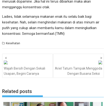
merusak dopamine. Jika hal ini terus dibiarkan maka akan
mengganggu konsentrasi otak.
Ladies, tidak selamanya makanan enak itu selalu baik bagi
kesehatan. Nah, selain menghindari makanan di atas minum air
putih yang cukup akan membantu kamu dalam meningkatkan
konsentrasi. Semoga bermanfaat.(TMN)
Kesehatan
Navigasi
pos
Wajah Bersih Dengan Sekali
Ariel Tatum Tampak Menggoda
Usapan, Begini Caranya
Dengan Busana Seksi
Related posts