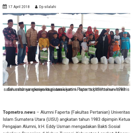
17 April 2018
Dp silalahi
Seumlah rangkaian kegiatan alumni Faperta UISU tahun 1983 salah satunya menyantuni anak yatim. foto: topmetro.news/erris
Topmetro.news
– Alumni Faperta (Fakultas Pertanian) Univeritas
Islam Sumatera Utara (UISU) angkatan tahun 1983 dipimpin Ketua
Pengajian Alumni, Ir.H. Eddy Usman mengadakan Bakti Sosial