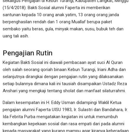
sekaligus Pengajian di Kebun Turangi, Kabupaten Langkat, Minggu
(15/4/2018). Bakti Sosial alumni Faperta ini memberikan
santunan kepada 10 orang anak yatim, 13 orang orang janda
berpenghasilan rendah dan 1 orang Muallaf berupa paket
sembako yaitu beras, gula, minyak makan, susu, bubuk teh dan
uang tali asih.
Pengajian Rutin
Kegiatan Bakti Sosial ini diawali pembacaan ayat suci Al Quran
oleh salah seorang qoriah binaan Kebun Turangi, Iriani Adha dan
selanjutnya dirangkai dengan pengajian rutin yang dilaksanakan
setiap bulannya dimana kali ini tausiah disampaikan Ustadz Reza
Anshari yang mengkaji tentang sholat dan manfaat silaturrahmi.
Dalam kesempatan ini H. Eddy Usman didampingi Waklil Ketua
pengajian alumni Faperta UISU 1983, Ir. Sulastri dan Bandahara, Ir.
Ida Febrita Purba mengatakan kegiatan ini untuk menumbuh
kembangkan kepekaan sosial dan rasa empati dari pada alumni
kepada masyarakat yang kurang mampu agar kiranya keberadaan