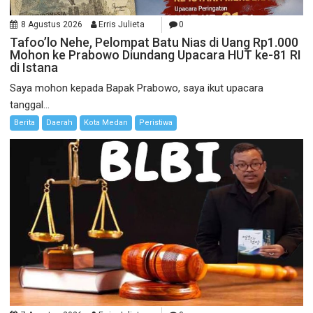
8 Agustus 2026
Erris Julieta
0
Tafoo’lo Nehe, Pelompat Batu Nias di Uang Rp1.000
Mohon ke Prabowo Diundang Upacara HUT ke-81 RI
di Istana
Saya mohon kepada Bapak Prabowo, saya ikut upacara
tanggal...
Berita
Daerah
Kota Medan
Peristiwa