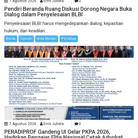
7 Agustus 2026
Erris Julieta
0
Pendiri Beranda Ruang Diskusi Dorong Negara Buka
Dialog dalam Penyelesaian BLBI
Penyelesaian BLBI harus mengedepankan dialog, kepastian
hukum, dan keadilan...
Berita
Daerah
Kota Medan
Peristiwa
7 Agustus 2026
Erris Julieta
0
PERADIPROF Gandeng UI Gelar PKPA 2026,
Hadirkan Pengajar Elite Nasional Cetak Advokat