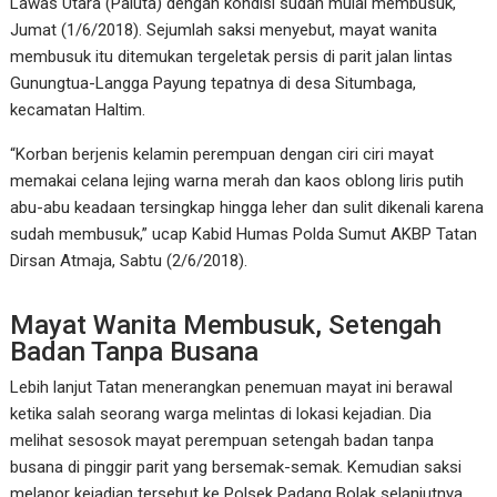
Lawas Utara (Paluta) dengan kondisi sudah mulai membusuk,
Jumat (1/6/2018). Sejumlah saksi menyebut, mayat wanita
membusuk itu ditemukan tergeletak persis di parit jalan lintas
Gunungtua-Langga Payung tepatnya di desa Situmbaga,
kecamatan Haltim.
“Korban berjenis kelamin perempuan dengan ciri ciri mayat
memakai celana lejing warna merah dan kaos oblong liris putih
abu-abu keadaan tersingkap hingga leher dan sulit dikenali karena
sudah membusuk,” ucap Kabid Humas Polda Sumut AKBP Tatan
Dirsan Atmaja, Sabtu (2/6/2018).
Mayat Wanita Membusuk, Setengah
Badan Tanpa Busana
Lebih lanjut Tatan menerangkan penemuan mayat ini berawal
ketika salah seorang warga melintas di lokasi kejadian. Dia
melihat sesosok mayat perempuan setengah badan tanpa
busana di pinggir parit yang bersemak-semak. Kemudian saksi
melapor kejadian tersebut ke Polsek Padang Bolak selanjutnya