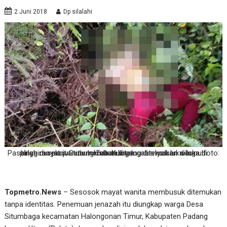
2 Juni 2018
Dp silalahi
Inilah mayat wanita membusuk yang ditemukan warga di pinggiran parit Gunung Tua. Kuat dugaan korban dibunuh. Pasalnya di sekujur tubuh korban ditemui banyak luka-luka. foto: matatelinga
Topmetro.News
– Sesosok mayat wanita membusuk ditemukan
tanpa identitas. Penemuan jenazah itu diungkap warga Desa
Situmbaga kecamatan Halongonan Timur, Kabupaten Padang