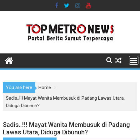
Skip
to
content
You are here
Home
Sadis..!!! Mayat Wanita Membusuk di Padang Lawas Utara,
Diduga Dibunuh?
Sadis..!!! Mayat Wanita Membusuk di Padang
Lawas Utara, Diduga Dibunuh?