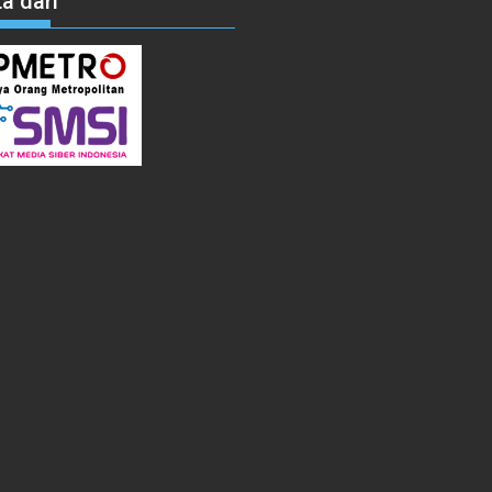
a dari