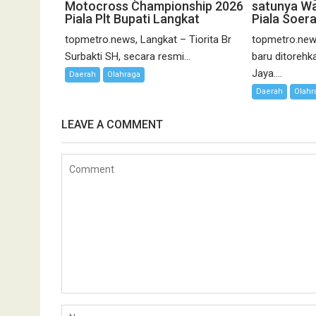
Motocross Championship 2026
satunya Wa
Piala Plt Bupati Langkat
Piala Soer
topmetro.news, Langkat – Tiorita Br
topmetro.new
Surbakti SH, secara resmi...
baru ditoreh
Jaya....
Daerah
Olahraga
Daerah
Olahr
LEAVE A COMMENT