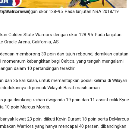
olden State Warriors dengan skor 128-95. Pada lanjutan NBA 2018/19. (Foto:topmetro.news)
n Golden State Warriors dengan skor 128-95. Pada lanjutan
 Oracle Arena, California, AS.
 dengan memborong 30 poin dan tujuh rebound, demikian catatan
adi momentum kebangkitan bagi Celtics, yang tengah mengalami
angan dalam 10 pertandingan terakhir.
 dan 26 kali kalah, untuk memantapkan posisi kelima di Wilayah
kedudukannya di puncak Wilayah Barat masih aman.
 juga disokong raihan dwiganda 19 poin dan 11 assist milik Kyrie
ta 10 poin Marcus Morris.
banyak lewat 23 poin, diikuti Kevin Durant 18 poin serta DeMarcus
 tembakan Warriors yang hanya mencapai 40 persen, dibandingkan