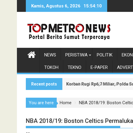
Skip
Kamis, Agustus 6, 2026
15:54:12
to
content
NEWS
PERISTIWA
POLITIK
EKON
TOKOH
TEKNO
E-PAPER
ADVERT
Recent posts
Korban Rugi Rp6,7 Miliar, Polda
Wakil Bupati Asahan Dukung Pen
You are here
Home
NBA 2018/19: Boston Celti
NBA 2018/19: Boston Celtics Permaluka