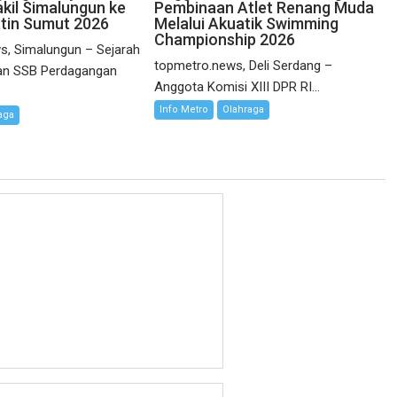
kil Simalungun ke
Pembinaan Atlet Renang Muda
atin Sumut 2026
Melalui Akuatik Swimming
Championship 2026
s, Simalungun – Sejarah
topmetro.news, Deli Serdang –
kan SSB Perdagangan
Anggota Komisi XIII DPR RI...
Info Metro
Olahraga
aga