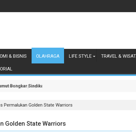
OMI & BISNIS
OLAHRAGA
LIFE STYLE
TRAVEL & WISA
ORIAL
 Sumut Bongkar Sindikat Scamming Internasional di Apartemen Meda
anaman Jagung Lapas Labuhan Ruku
cs Permalukan Golden State Warriors
n Golden State Warriors