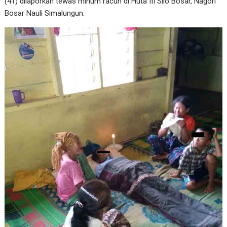
(41) dilaporkan tewas minum racun di Huta III Silo Bosar, Nagori
Bosar Nauli Simalungun.