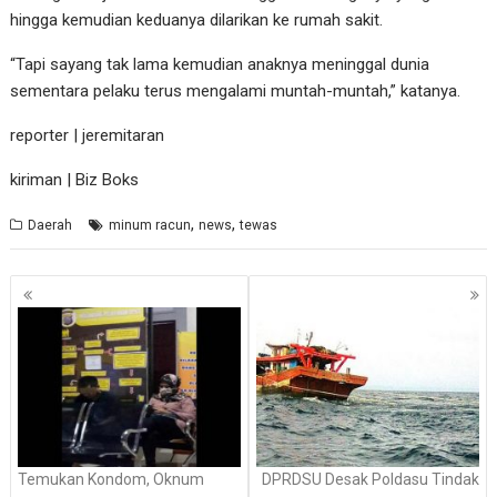
hingga kemudian keduanya dilarikan ke rumah sakit.
“Tapi sayang tak lama kemudian anaknya meninggal dunia
sementara pelaku terus mengalami muntah-muntah,” katanya.
reporter | jeremitaran
kiriman | Biz Boks
,
,
Daerah
minum racun
news
tewas
Navigasi
pos
Temukan Kondom, Oknum
DPRDSU Desak Poldasu Tindak