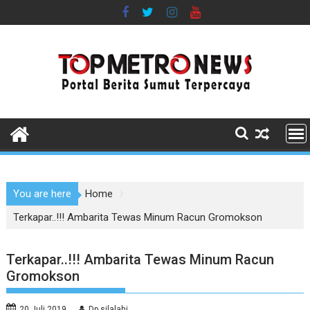
Skip
to
content
You are here
Home
Terkapar..!!! Ambarita Tewas Minum Racun Gromokson
Terkapar..!!! Ambarita Tewas Minum Racun
Gromokson
20 Juli 2019
Dp silalahi