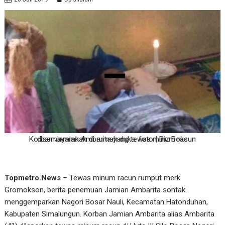
Korban Jamian Ambarita yang tewas minum racun disemayamkan di rumah duka. foto | Biz Boks
Topmetro.News
– Tewas minum racun rumput merk
Gromokson, berita penemuan Jamian Ambarita sontak
menggemparkan Nagori Bosar Nauli, Kecamatan Hatonduhan,
Kabupaten Simalungun. Korban Jamian Ambarita alias Ambarita