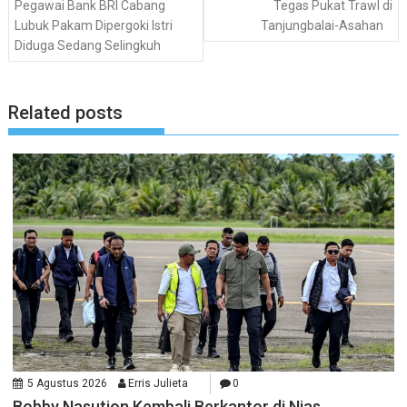
Pegawai Bank BRI Cabang
Tegas Pukat Trawl di
Lubuk Pakam Dipergoki Istri
Tanjungbalai-Asahan
Diduga Sedang Selingkuh
Related posts
5 Agustus 2026
Erris Julieta
0
Bobby Nasution Kembali Berkantor di Nias,