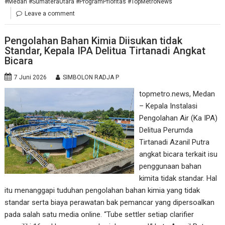
#Medan #SumateraUtara #ProgramPrioritas #TopMetroNews
Leave a comment
Pengolahan Bahan Kimia Diisukan tidak
Standar, Kepala IPA Delitua Tirtanadi Angkat
Bicara
7 Juni 2026
SIMBOLON RADJA P
topmetro.news, Medan
– Kepala Instalasi
Pengolahan Air (Ka IPA)
Delitua Perumda
Tirtanadi Azanil Putra
angkat bicara terkait isu
penggunaan bahan
kimita tidak standar. Hal
itu menanggapi tuduhan pengolahan bahan kimia yang tidak
standar serta biaya perawatan bak pemancar yang dipersoalkan
pada salah satu media online. “Tube settler setiap clarifier