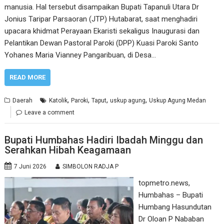
manusia. Hal tersebut disampaikan Bupati Tapanuli Utara Dr
Jonius Taripar Parsaoran (JTP) Hutabarat, saat menghadiri
upacara khidmat Perayaan Ekaristi sekaligus Inaugurasi dan
Pelantikan Dewan Pastoral Paroki (DPP) Kuasi Paroki Santo
Yohanes Maria Vianney Pangaribuan, di Desa…
READ MORE
,
,
,
,
Daerah
Katolik
Paroki
Taput
uskup agung
Uskup Agung Medan
Leave a comment
Bupati Humbahas Hadiri Ibadah Minggu dan
Serahkan Hibah Keagamaan
7 Juni 2026
SIMBOLON RADJA P
topmetro.news,
Humbahas – Bupati
Humbang Hasundutan
Dr Oloan P Nababan