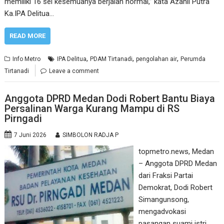
memiliki 16 sel kesemuanya berjalan normal,” kata Azanil Putra
Ka.IPA Delitua…
READ MORE
,
,
,
Info Metro
IPA Delitua
PDAM Tirtanadi
pengolahan air
Perumda
Tirtanadi
Leave a comment
Anggota DPRD Medan Dodi Robert Bantu Biaya
Persalinan Warga Kurang Mampu di RS
Pirngadi
7 Juni 2026
SIMBOLON RADJA P
topmetro.news, Medan
– Anggota DPRD Medan
dari Fraksi Partai
Demokrat, Dodi Robert
Simangunsong,
mengadvokasi
pasangan suami istri