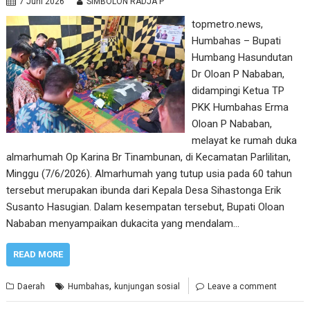
7 Juni 2026
SIMBOLON RADJA P
topmetro.news,
Humbahas – Bupati
Humbang Hasundutan
Dr Oloan P Nababan,
didampingi Ketua TP
PKK Humbahas Erma
Oloan P Nababan,
melayat ke rumah duka
almarhumah Op Karina Br Tinambunan, di Kecamatan Parlilitan,
Minggu (7/6/2026). Almarhumah yang tutup usia pada 60 tahun
tersebut merupakan ibunda dari Kepala Desa Sihastonga Erik
Susanto Hasugian. Dalam kesempatan tersebut, Bupati Oloan
Nababan menyampaikan dukacita yang mendalam…
READ MORE
,
Daerah
Humbahas
kunjungan sosial
Leave a comment