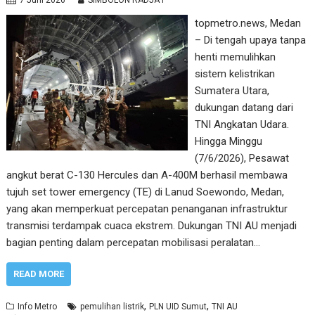
7 Juni 2026
SIMBOLON RADJA P
topmetro.news, Medan
– Di tengah upaya tanpa
henti memulihkan
sistem kelistrikan
Sumatera Utara,
dukungan datang dari
TNI Angkatan Udara.
Hingga Minggu
(7/6/2026), Pesawat
angkut berat C-130 Hercules dan A-400M berhasil membawa
tujuh set tower emergency (TE) di Lanud Soewondo, Medan,
yang akan memperkuat percepatan penanganan infrastruktur
transmisi terdampak cuaca ekstrem. Dukungan TNI AU menjadi
bagian penting dalam percepatan mobilisasi peralatan…
READ MORE
,
,
Info Metro
pemulihan listrik
PLN UID Sumut
TNI AU