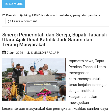
READ MORE
,
,
,
Daerah
hkbp
HKBP Siborboron
Humbahas
penggalangan dana
Leave a comment
Sinergi Pemerintah dan Gereja, Bupati Tapanuli
Utara Ajak Umat Katolik Jadi Garam dan
Terang Masyarakat
7 Juni 2026
SIMBOLON RADJA P
‎topmetro.news, Taput –
Pemkab Tapanuli Utara
menegaskan
komitmennya untuk
terus berjalan beriringan
dengan institusi
keagamaan dalam
mewujudkan
kesejahteraan masyarakat dan peningkatan kualitas sumber daya