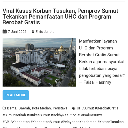
Viral Kasus Korban Tusukan, Pemprov Sumut
Tekankan Pemanfaatan UHC dan Program
Berobat Gratis
7 Juni 2026
Erris Julieta
Manfaatkan layanan
UHC dan Program
Berobat Gratis Sumut
Berkah agar masyarakat
tidak terbebani biaya
pengobatan yang besar.”
— Faisal Hasrimy
READ MORE
,
,
,
Berita
Daerah
Kota Medan
Peristiwa
UHCSumut #BerobatGratis
#SumutBerkah #DinkesSumut #BobbyNasution #FaisalHasrimy
#BPJSKesehatan #KesehatanSumut #PelayananKesehatan #KorbanTusukan