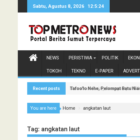
Skip
Sabtu, Agustus 8, 2026
12:5:25
to
content
NEWS
PERISTIWA
POLITIK
EKON
TOKOH
TEKNO
E-PAPER
ADVERT
Recent posts
Tafoo'lo Nehe, Pelompat Batu Ni
Monumen Sisingamangaraja XII Be
You are here
Home
angkatan laut
Tag:
angkatan laut