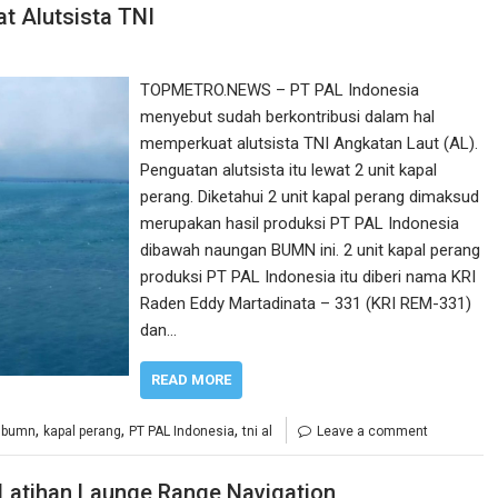
t Alutsista TNI
TOPMETRO.NEWS – PT PAL Indonesia
menyebut sudah berkontribusi dalam hal
memperkuat alutsista TNI Angkatan Laut (AL).
Penguatan alutsista itu lewat 2 unit kapal
perang. Diketahui 2 unit kapal perang dimaksud
merupakan hasil produksi PT PAL Indonesia
dibawah naungan BUMN ini. 2 unit kapal perang
produksi PT PAL Indonesia itu diberi nama KRI
Raden Eddy Martadinata – 331 (KRI REM-331)
dan…
READ MORE
,
,
,
,
bumn
kapal perang
PT PAL Indonesia
tni al
Leave a comment
Latihan Launge Range Navigation