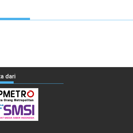
a dari