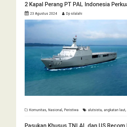
2 Kapal Perang PT PAL Indonesia Perkua
23 Agustus 2024
Dp silalahi
,
,
,
Komunitas
Nasional
Peristiwa
alutsista
angkatan laut
Pasukan Khusus TNI AL dan US Recom 