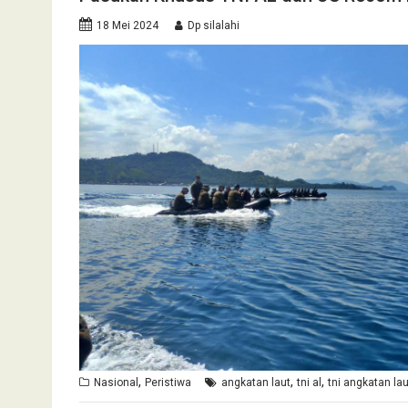
18 Mei 2024
Dp silalahi
,
,
,
Nasional
Peristiwa
angkatan laut
tni al
tni angkatan lau