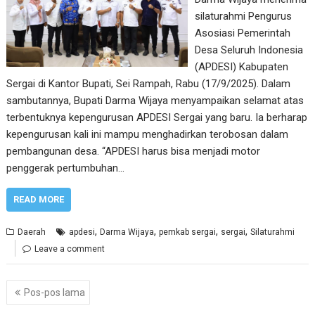
silaturahmi Pengurus
Asosiasi Pemerintah
Desa Seluruh Indonesia
(APDESI) Kabupaten
Sergai di Kantor Bupati, Sei Rampah, Rabu (17/9/2025). Dalam
sambutannya, Bupati Darma Wijaya menyampaikan selamat atas
terbentuknya kepengurusan APDESI Sergai yang baru. Ia berharap
kepengurusan kali ini mampu menghadirkan terobosan dalam
pembangunan desa. “APDESI harus bisa menjadi motor
penggerak pertumbuhan…
READ MORE
,
,
,
,
Daerah
apdesi
Darma Wijaya
pemkab sergai
sergai
Silaturahmi
Leave a comment
Navigasi
Pos-pos lama
pos