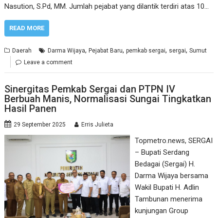
Nasution, S.Pd, MM. Jumlah pejabat yang dilantik terdiri atas 10…
READ MORE
,
,
,
,
Daerah
Darma Wijaya
Pejabat Baru
pemkab sergai
sergai
Sumut
Leave a comment
Sinergitas Pemkab Sergai dan PTPN IV
Berbuah Manis, Normalisasi Sungai Tingkatkan
Hasil Panen
29 September 2025
Erris Julieta
Topmetro.news, SERGAI
– Bupati Serdang
Bedagai (Sergai) H.
Darma Wijaya bersama
Wakil Bupati H. Adlin
Tambunan menerima
kunjungan Group