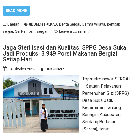
READ MORE
,
,
,
Daerah
#BUMDes #LKAD
Berita Sergai
Darma Wijaya
pemkab
,
,
sergai
Sei Rampah
sergai
Leave a comment
Jaga Sterilisasi dan Kualitas, SPPG Desa Suka
Jadi Produksi 3.949 Porsi Makanan Bergizi
Setiap Hari
14 Oktober 2025
Erris Julieta
Topmetro.news, SERGAI
– Satuan Pelayanan
Pemenuhan Gizi (SPPG)
Desa Suka Jadi,
Kecamatan Tanjung
Beringin, Kabupaten
Serdang Bedagai
(Sergai), terus