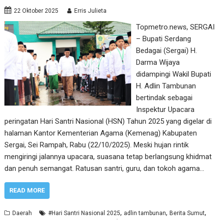
22 Oktober 2025
Erris Julieta
Topmetro.news, SERGAI
– Bupati Serdang
Bedagai (Sergai) H.
Darma Wijaya
didampingi Wakil Bupati
H. Adlin Tambunan
bertindak sebagai
Inspektur Upacara
peringatan Hari Santri Nasional (HSN) Tahun 2025 yang digelar di
halaman Kantor Kementerian Agama (Kemenag) Kabupaten
Sergai, Sei Rampah, Rabu (22/10/2025). Meski hujan rintik
mengiringi jalannya upacara, suasana tetap berlangsung khidmat
dan penuh semangat. Ratusan santri, guru, dan tokoh agama…
READ MORE
,
,
,
Daerah
#Hari Santri Nasional 2025
adlin tambunan
Berita Sumut