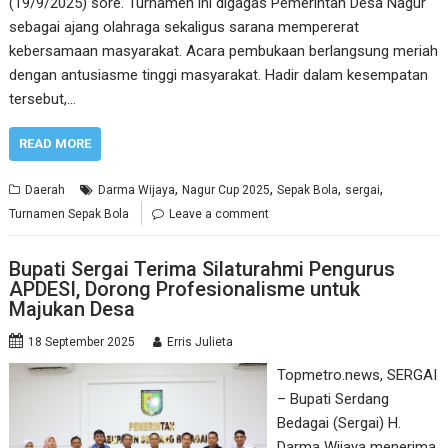
(19/9/2025) sore. Turnamen ini digagas Pemerintah Desa Nagur
sebagai ajang olahraga sekaligus sarana mempererat
kebersamaan masyarakat. Acara pembukaan berlangsung meriah
dengan antusiasme tinggi masyarakat. Hadir dalam kesempatan
tersebut,…
READ MORE
,
,
,
,
Daerah
Darma Wijaya
Nagur Cup 2025
Sepak Bola
sergai
Turnamen Sepak Bola
Leave a comment
Bupati Sergai Terima Silaturahmi Pengurus
APDESI, Dorong Profesionalisme untuk
Majukan Desa
18 September 2025
Erris Julieta
Topmetro.news, SERGAI
– Bupati Serdang
Bedagai (Sergai) H.
Darma Wijaya menerima