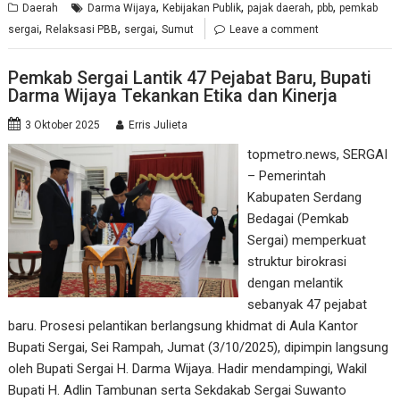
,
,
,
,
Daerah
Darma Wijaya
Kebijakan Publik
pajak daerah
pbb
pemkab
,
,
,
sergai
Relaksasi PBB
sergai
Sumut
Leave a comment
Pemkab Sergai Lantik 47 Pejabat Baru, Bupati
Darma Wijaya Tekankan Etika dan Kinerja
3 Oktober 2025
Erris Julieta
topmetro.news, SERGAI
– Pemerintah
Kabupaten Serdang
Bedagai (Pemkab
Sergai) memperkuat
struktur birokrasi
dengan melantik
sebanyak 47 pejabat
baru. Prosesi pelantikan berlangsung khidmat di Aula Kantor
Bupati Sergai, Sei Rampah, Jumat (3/10/2025), dipimpin langsung
oleh Bupati Sergai H. Darma Wijaya. Hadir mendampingi, Wakil
Bupati H. Adlin Tambunan serta Sekdakab Sergai Suwanto