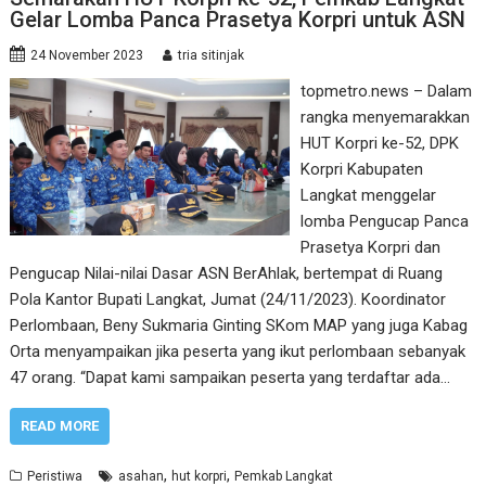
Gelar Lomba Panca Prasetya Korpri untuk ASN
24 November 2023
tria sitinjak
topmetro.news – Dalam
rangka menyemarakkan
HUT Korpri ke-52, DPK
Korpri Kabupaten
Langkat menggelar
lomba Pengucap Panca
Prasetya Korpri dan
Pengucap Nilai-nilai Dasar ASN BerAhlak, bertempat di Ruang
Pola Kantor Bupati Langkat, Jumat (24/11/2023). Koordinator
Perlombaan, Beny Sukmaria Ginting SKom MAP yang juga Kabag
Orta menyampaikan jika peserta yang ikut perlombaan sebanyak
47 orang. “Dapat kami sampaikan peserta yang terdaftar ada…
READ MORE
,
,
Peristiwa
asahan
hut korpri
Pemkab Langkat