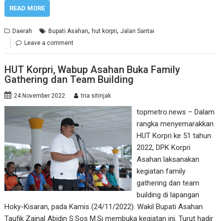
READ MORE
,
,
Daerah
Bupati Asahan
hut korpri
Jalan Santai
Leave a comment
HUT Korpri, Wabup Asahan Buka Family
Gathering dan Team Building
24 November 2022
tria sitinjak
topmetro.news – Dalam
rangka menyemarakkan
HUT Korpri ke 51 tahun
2022, DPK Korpri
Asahan laksanakan
kegiatan family
gathering dan team
building di lapangan
Hoky-Kisaran, pada Kamis (24/11/2022). Wakil Bupati Asahan
Taufik Zainal Abidin S.Sos M.Si membuka kegiatan ini. Turut hadir