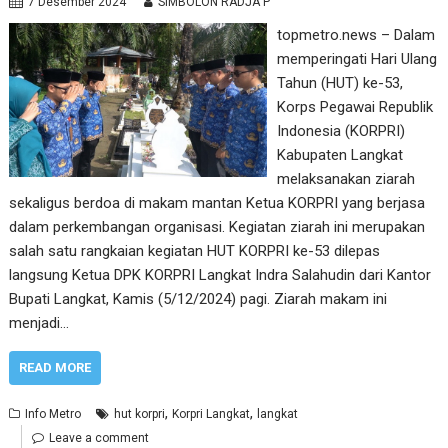
7 Desember 2024
SIMBOLON RADJA P
topmetro.news – Dalam
memperingati Hari Ulang
Tahun (HUT) ke-53,
Korps Pegawai Republik
Indonesia (KORPRI)
Kabupaten Langkat
melaksanakan ziarah
sekaligus berdoa di makam mantan Ketua KORPRI yang berjasa
dalam perkembangan organisasi. Kegiatan ziarah ini merupakan
salah satu rangkaian kegiatan HUT KORPRI ke-53 dilepas
langsung Ketua DPK KORPRI Langkat Indra Salahudin dari Kantor
Bupati Langkat, Kamis (5/12/2024) pagi. Ziarah makam ini
menjadi…
READ MORE
,
,
Info Metro
hut korpri
Korpri Langkat
langkat
Leave a comment