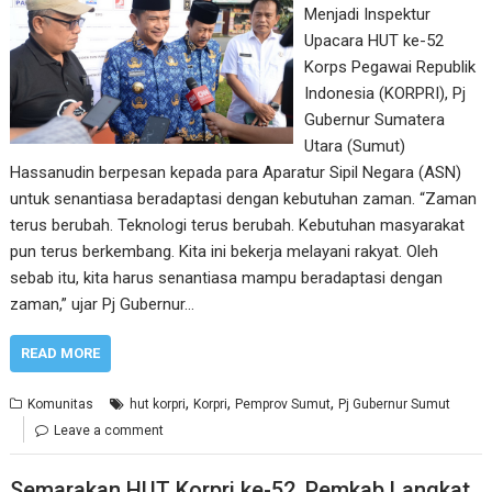
Menjadi Inspektur
Upacara HUT ke-52
Korps Pegawai Republik
Indonesia (KORPRI), Pj
Gubernur Sumatera
Utara (Sumut)
Hassanudin berpesan kepada para Aparatur Sipil Negara (ASN)
untuk senantiasa beradaptasi dengan kebutuhan zaman. “Zaman
terus berubah. Teknologi terus berubah. Kebutuhan masyarakat
pun terus berkembang. Kita ini bekerja melayani rakyat. Oleh
sebab itu, kita harus senantiasa mampu beradaptasi dengan
zaman,” ujar Pj Gubernur…
READ MORE
,
,
,
Komunitas
hut korpri
Korpri
Pemprov Sumut
Pj Gubernur Sumut
Leave a comment
Semarakan HUT Korpri ke-52, Pemkab Langkat