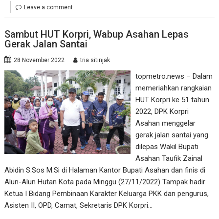
Leave a comment
Sambut HUT Korpri, Wabup Asahan Lepas
Gerak Jalan Santai
28 November 2022
tria sitinjak
topmetro.news – Dalam
memeriahkan rangkaian
HUT Korpri ke 51 tahun
2022, DPK Korpri
Asahan menggelar
gerak jalan santai yang
dilepas Wakil Bupati
Asahan Taufik Zainal
Abidin S.Sos M.Si di Halaman Kantor Bupati Asahan dan finis di
Alun-Alun Hutan Kota pada Minggu (27/11/2022) Tampak hadir
Ketua I Bidang Pembinaan Karakter Keluarga PKK dan pengurus,
Asisten II, OPD, Camat, Sekretaris DPK Korpri…