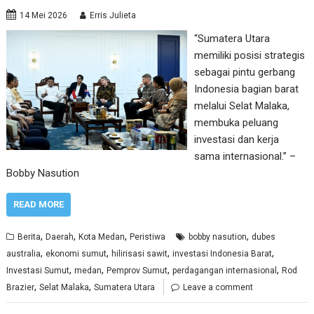
14 Mei 2026
Erris Julieta
“Sumatera Utara
memiliki posisi strategis
sebagai pintu gerbang
Indonesia bagian barat
melalui Selat Malaka,
membuka peluang
investasi dan kerja
sama internasional.” –
Bobby Nasution
READ MORE
,
,
,
,
Berita
Daerah
Kota Medan
Peristiwa
bobby nasution
dubes
,
,
,
,
australia
ekonomi sumut
hilirisasi sawit
investasi Indonesia Barat
,
,
,
,
Investasi Sumut
medan
Pemprov Sumut
perdagangan internasional
Rod
,
,
Brazier
Selat Malaka
Sumatera Utara
Leave a comment