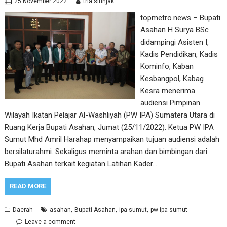
25 November 2022
tria sitinjak
topmetro.news – Bupati
Asahan H Surya BSc
didampingi Asisten I,
Kadis Pendidikan, Kadis
Kominfo, Kaban
Kesbangpol, Kabag
Kesra menerima
audiensi Pimpinan
Wilayah Ikatan Pelajar Al-Washliyah (PW IPA) Sumatera Utara di
Ruang Kerja Bupati Asahan, Jumat (25/11/2022). Ketua PW IPA
Sumut Mhd Amril Harahap menyampaikan tujuan audiensi adalah
bersilaturahmi. Sekaligus meminta arahan dan bimbingan dari
Bupati Asahan terkait kegiatan Latihan Kader…
READ MORE
,
,
,
Daerah
asahan
Bupati Asahan
ipa sumut
pw ipa sumut
Leave a comment