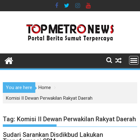
Skip
to
content
You are here
Home
Komisi II Dewan Perwakilan Rakyat Daerah
Tag:
Komisi II Dewan Perwakilan Rakyat Daerah
Sudari Sarankan Disdikbud Lakukan