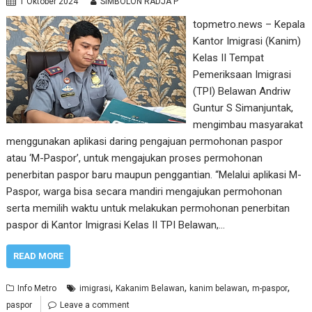
1 Oktober 2024
SIMBOLON RADJA P
topmetro.news – Kepala
Kantor Imigrasi (Kanim)
Kelas II Tempat
Pemeriksaan Imigrasi
(TPI) Belawan Andriw
Guntur S Simanjuntak,
mengimbau masyarakat
menggunakan aplikasi daring pengajuan permohonan paspor
atau ‘M-Paspor’, untuk mengajukan proses permohonan
penerbitan paspor baru maupun penggantian. “Melalui aplikasi M-
Paspor, warga bisa secara mandiri mengajukan permohonan
serta memilih waktu untuk melakukan permohonan penerbitan
paspor di Kantor Imigrasi Kelas II TPI Belawan,…
READ MORE
,
,
,
,
Info Metro
imigrasi
Kakanim Belawan
kanim belawan
m-paspor
paspor
Leave a comment