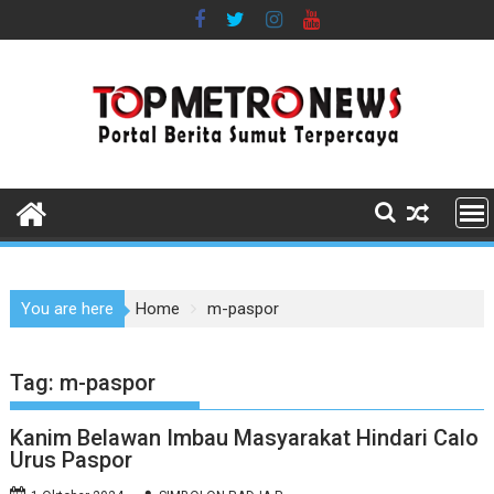
Skip
to
content
You are here
Home
m-paspor
Tag:
m-paspor
Kanim Belawan Imbau Masyarakat Hindari Calo
Urus Paspor