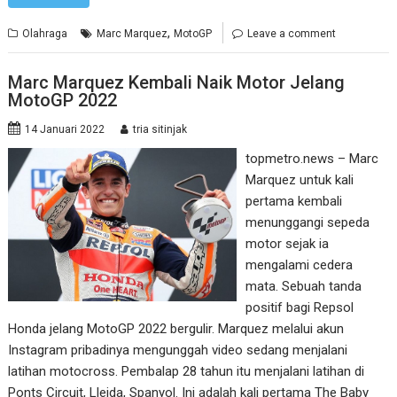
,
Olahraga
Marc Marquez
MotoGP
Leave a comment
Marc Marquez Kembali Naik Motor Jelang
MotoGP 2022
14 Januari 2022
tria sitinjak
topmetro.news – Marc
Marquez untuk kali
pertama kembali
menunggangi sepeda
motor sejak ia
mengalami cedera
mata. Sebuah tanda
positif bagi Repsol
Honda jelang MotoGP 2022 bergulir. Marquez melalui akun
Instagram pribadinya mengunggah video sedang menjalani
latihan motocross. Pembalap 28 tahun itu menjalani latihan di
Ponts Circuit, Lleida, Spanyol. Ini adalah kali pertama The Baby