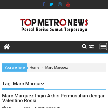
Skip
to
content
You are here
Home
Marc Marquez
Tag:
Marc Marquez
Marc Marquez Ingin Akhiri Permusuhan dengan
Valentino Rossi