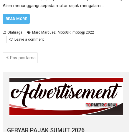
Alien menunggangi sepeda motor sejak mengalami…
READ MORE
,
,
Olahraga
Marc Marquez
MotoGP
motogp 2022
Leave a comment
Navigasi
Pos-pos lama
pos
GEBYAR PAJAK SUMUT 2026