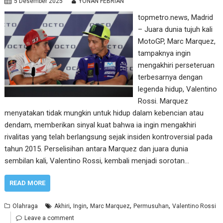
5 Desember 2025
YONAN FEBRIAN
topmetro.news, Madrid
– Juara dunia tujuh kali
MotoGP, Marc Marquez,
tampaknya ingin
mengakhiri perseteruan
terbesarnya dengan
legenda hidup, Valentino
Rossi. Marquez
menyatakan tidak mungkin untuk hidup dalam kebencian atau
dendam, memberikan sinyal kuat bahwa ia ingin mengakhiri
rivalitas yang telah berlangsung sejak insiden kontroversial pada
tahun 2015. Perselisihan antara Marquez dan juara dunia
sembilan kali, Valentino Rossi, kembali menjadi sorotan…
READ MORE
,
,
,
,
Olahraga
Akhiri
Ingin
Marc Marquez
Permusuhan
Valentino Rossi
Leave a comment