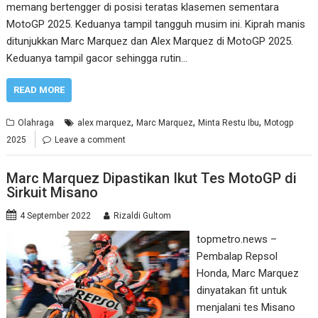
memang bertengger di posisi teratas klasemen sementara
MotoGP 2025. Keduanya tampil tangguh musim ini. Kiprah manis
ditunjukkan Marc Marquez dan Alex Marquez di MotoGP 2025.
Keduanya tampil gacor sehingga rutin…
READ MORE
,
,
,
Olahraga
alex marquez
Marc Marquez
Minta Restu Ibu
Motogp
2025
Leave a comment
Marc Marquez Dipastikan Ikut Tes MotoGP di
Sirkuit Misano
4 September 2022
Rizaldi Gultom
topmetro.news –
Pembalap Repsol
Honda, Marc Marquez
dinyatakan fit untuk
menjalani tes Misano