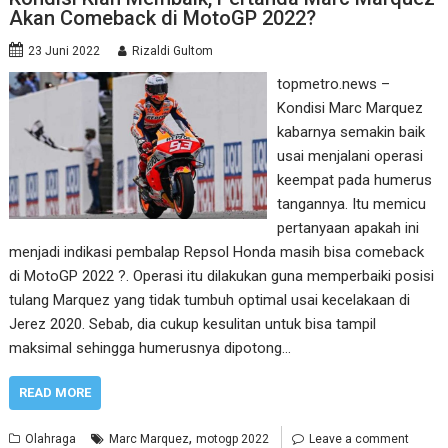
Akan Comeback di MotoGP 2022?
23 Juni 2022
Rizaldi Gultom
topmetro.news –
Kondisi Marc Marquez
kabarnya semakin baik
usai menjalani operasi
keempat pada humerus
tangannya. Itu memicu
pertanyaan apakah ini
menjadi indikasi pembalap Repsol Honda masih bisa comeback
di MotoGP 2022 ?. Operasi itu dilakukan guna memperbaiki posisi
tulang Marquez yang tidak tumbuh optimal usai kecelakaan di
Jerez 2020. Sebab, dia cukup kesulitan untuk bisa tampil
maksimal sehingga humerusnya dipotong…
READ MORE
,
Olahraga
Marc Marquez
motogp 2022
Leave a comment