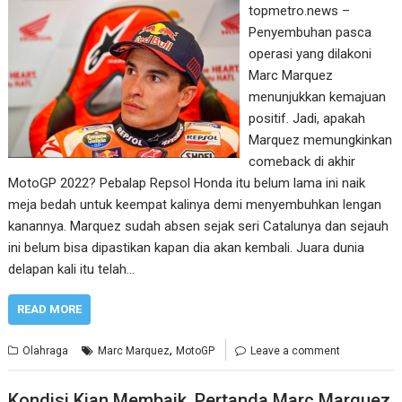
topmetro.news –
Penyembuhan pasca
operasi yang dilakoni
Marc Marquez
menunjukkan kemajuan
positif. Jadi, apakah
Marquez memungkinkan
comeback di akhir
MotoGP 2022? Pebalap Repsol Honda itu belum lama ini naik
meja bedah untuk keempat kalinya demi menyembuhkan lengan
kanannya. Marquez sudah absen sejak seri Catalunya dan sejauh
ini belum bisa dipastikan kapan dia akan kembali. Juara dunia
delapan kali itu telah…
READ MORE
,
Olahraga
Marc Marquez
MotoGP
Leave a comment
Kondisi Kian Membaik, Pertanda Marc Marquez