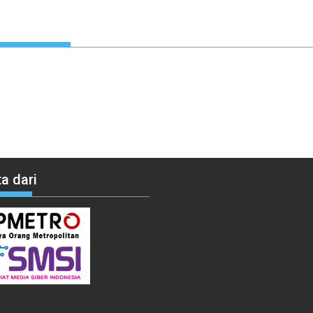
a dari