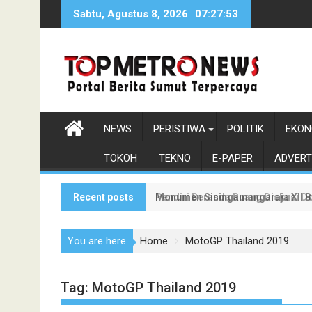
Skip
Sabtu, Agustus 8, 2026
07:27:54
to
content
NEWS
PERISTIWA
POLITIK
EKON
TOKOH
TEKNO
E-PAPER
ADVERT
Recent posts
Monumen Sisingamangaraja XII Be
Pendiri Beranda Ruang Diskusi D
You are here
Home
MotoGP Thailand 2019
Tag:
MotoGP Thailand 2019