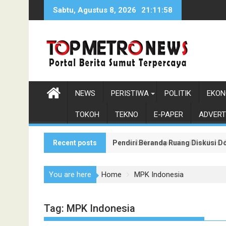
Skip
Sabtu, Agustus 8, 2026
21:11:58
to
content
NEWS
PERISTIWA
POLITIK
EKON
TOKOH
TEKNO
E-PAPER
ADVERT
Recent posts
Pendiri Beranda Ruang Diskusi D
Pemkab Karo Apresiasi Dedikasi
You are here
Home
MPK Indonesia
Tag:
MPK Indonesia