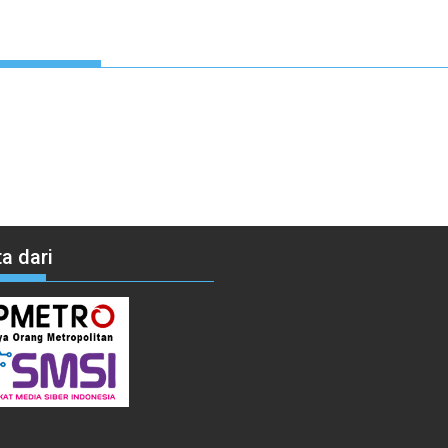
a dari