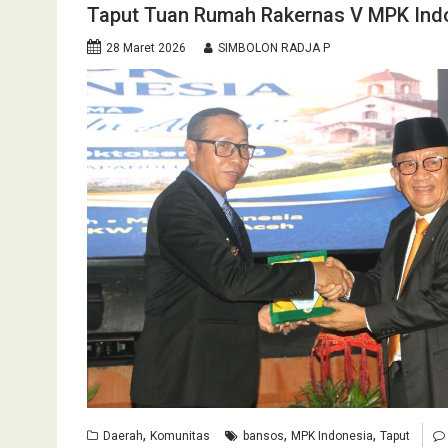
Taput Tuan Rumah Rakernas V MPK Indon
28 Maret 2026
SIMBOLON RADJA P
,
,
,
Daerah
Komunitas
bansos
MPK Indonesia
Taput