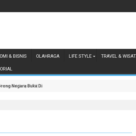
OMI & BISNIS
OLAHRAGA
LIFE STYLE
TRAVEL & WISA
ORIAL
orong Negara Buka Dialog dalam Penyelesaian BLBI
 Personel Satpol PP, Linmas, dan Pemadam Kebakaran