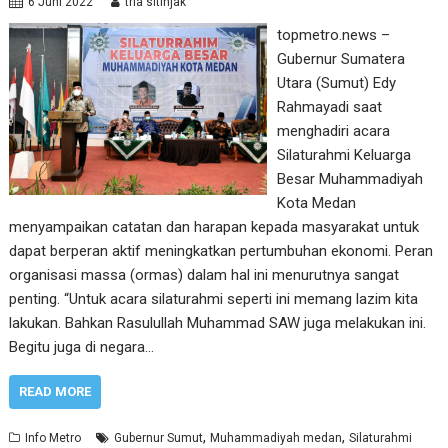
6 Juni 2022
tria sitinjak
topmetro.news –
Gubernur Sumatera
Utara (Sumut) Edy
Rahmayadi saat
menghadiri acara
Silaturahmi Keluarga
Besar Muhammadiyah
Kota Medan
menyampaikan catatan dan harapan kepada masyarakat untuk
dapat berperan aktif meningkatkan pertumbuhan ekonomi. Peran
organisasi massa (ormas) dalam hal ini menurutnya sangat
penting. “Untuk acara silaturahmi seperti ini memang lazim kita
lakukan. Bahkan Rasulullah Muhammad SAW juga melakukan ini.
Begitu juga di negara…
READ MORE
,
,
Info Metro
Gubernur Sumut
Muhammadiyah medan
Silaturahmi