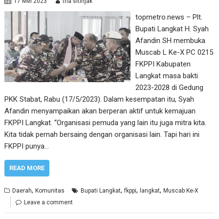
17 Mei 2023
tria sitinjak
topmetro.news – Plt.
Bupati Langkat H. Syah
Afandin SH membuka
Muscab L Ke-X PC 0215
FKPPI Kabupaten
Langkat masa bakti
2023-2028 di Gedung
PKK Stabat, Rabu (17/5/2023). Dalam kesempatan itu, Syah
Afandin menyampaikan akan berperan aktif untuk kemajuan
FKPPI Langkat. “Organisasi pemuda yang lain itu juga mitra kita.
Kita tidak pernah bersaing dengan organisasi lain. Tapi hari ini
FKPPI punya…
READ MORE
,
,
,
,
Daerah
Komunitas
Bupati Langkat
fkppi
langkat
Muscab Ke-X
Leave a comment