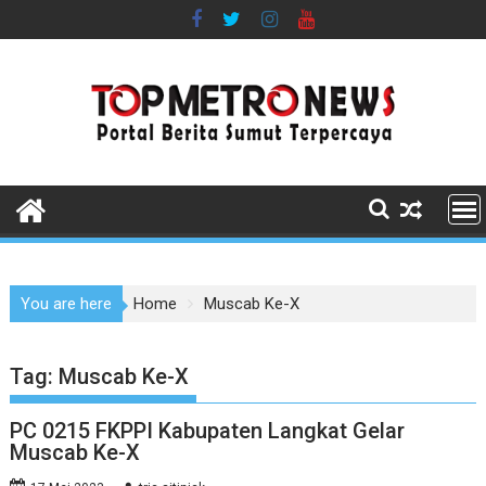
Skip
to
content
You are here
Home
Muscab Ke-X
Tag:
Muscab Ke-X
PC 0215 FKPPI Kabupaten Langkat Gelar
Muscab Ke-X