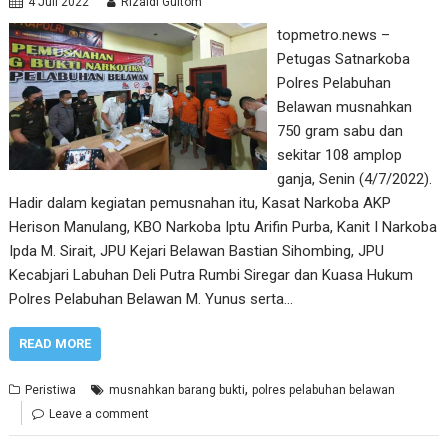
4 Juli 2022
Rizaldi Gultom
topmetro.news –
Petugas Satnarkoba
Polres Pelabuhan
Belawan musnahkan
750 gram sabu dan
sekitar 108 amplop
ganja, Senin (4/7/2022).
Hadir dalam kegiatan pemusnahan itu, Kasat Narkoba AKP
Herison Manulang, KBO Narkoba Iptu Arifin Purba, Kanit I Narkoba
Ipda M. Sirait, JPU Kejari Belawan Bastian Sihombing, JPU
Kecabjari Labuhan Deli Putra Rumbi Siregar dan Kuasa Hukum
Polres Pelabuhan Belawan M. Yunus serta…
READ MORE
,
Peristiwa
musnahkan barang bukti
polres pelabuhan belawan
Leave a comment