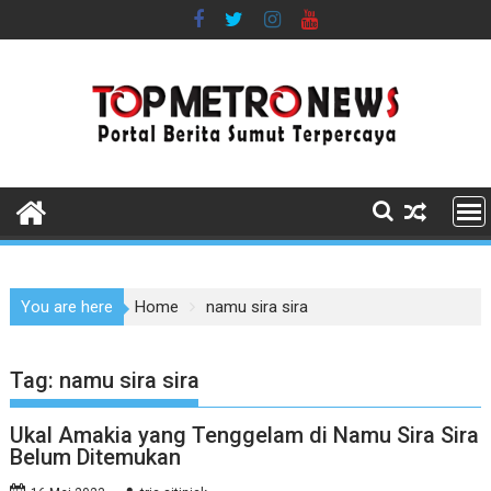
Skip
to
content
You are here
Home
namu sira sira
Tag:
namu sira sira
Ukal Amakia yang Tenggelam di Namu Sira Sira
Belum Ditemukan