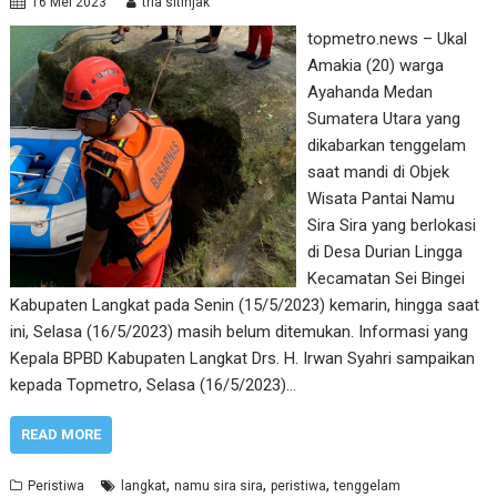
16 Mei 2023
tria sitinjak
topmetro.news – Ukal
Amakia (20) warga
Ayahanda Medan
Sumatera Utara yang
dikabarkan tenggelam
saat mandi di Objek
Wisata Pantai Namu
Sira Sira yang berlokasi
di Desa Durian Lingga
Kecamatan Sei Bingei
Kabupaten Langkat pada Senin (15/5/2023) kemarin, hingga saat
ini, Selasa (16/5/2023) masih belum ditemukan. Informasi yang
Kepala BPBD Kabupaten Langkat Drs. H. Irwan Syahri sampaikan
kepada Topmetro, Selasa (16/5/2023)…
READ MORE
,
,
,
Peristiwa
langkat
namu sira sira
peristiwa
tenggelam