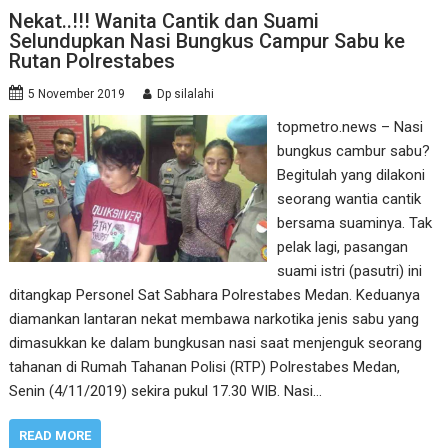
Nekat..!!! Wanita Cantik dan Suami
Selundupkan Nasi Bungkus Campur Sabu ke
Rutan Polrestabes
5 November 2019
Dp silalahi
topmetro.news – Nasi
bungkus cambur sabu?
Begitulah yang dilakoni
seorang wantia cantik
bersama suaminya. Tak
pelak lagi, pasangan
suami istri (pasutri) ini
ditangkap Personel Sat Sabhara Polrestabes Medan. Keduanya
diamankan lantaran nekat membawa narkotika jenis sabu yang
dimasukkan ke dalam bungkusan nasi saat menjenguk seorang
tahanan di Rumah Tahanan Polisi (RTP) Polrestabes Medan,
Senin (4/11/2019) sekira pukul 17.30 WIB. Nasi…
READ MORE