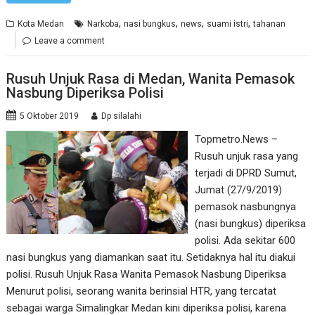
,
,
,
,
Kota Medan
Narkoba
nasi bungkus
news
suami istri
tahanan
Leave a comment
Rusuh Unjuk Rasa di Medan, Wanita Pemasok
Nasbung Diperiksa Polisi
5 Oktober 2019
Dp silalahi
Topmetro.News –
Rusuh unjuk rasa yang
terjadi di DPRD Sumut,
Jumat (27/9/2019)
pemasok nasbungnya
(nasi bungkus) diperiksa
polisi. Ada sekitar 600
nasi bungkus yang diamankan saat itu. Setidaknya hal itu diakui
polisi. Rusuh Unjuk Rasa Wanita Pemasok Nasbung Diperiksa
Menurut polisi, seorang wanita berinsial HTR, yang tercatat
sebagai warga Simalingkar Medan kini diperiksa polisi, karena