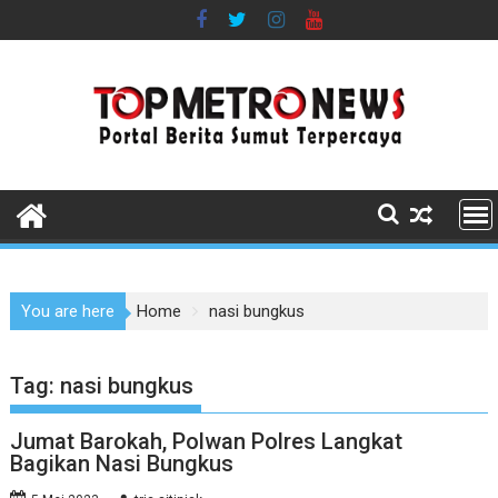
Skip
to
content
You are here
Home
nasi bungkus
Tag:
nasi bungkus
Jumat Barokah, Polwan Polres Langkat
Bagikan Nasi Bungkus