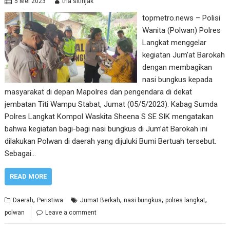
5 Mei 2023
tria sitinjak
topmetro.news – Polisi
Wanita (Polwan) Polres
Langkat menggelar
kegiatan Jum’at Barokah
dengan membagikan
nasi bungkus kepada
masyarakat di depan Mapolres dan pengendara di dekat
jembatan Titi Wampu Stabat, Jumat (05/5/2023). Kabag Sumda
Polres Langkat Kompol Waskita Sheena S SE SIK mengatakan
bahwa kegiatan bagi-bagi nasi bungkus di Jum’at Barokah ini
dilakukan Polwan di daerah yang dijuluki Bumi Bertuah tersebut.
Sebagai…
READ MORE
,
,
,
,
Daerah
Peristiwa
Jumat Berkah
nasi bungkus
polres langkat
polwan
Leave a comment