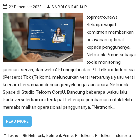
22 Desember 2023
SIMBOLON RADJA P
topmetro.news –
Sebagai wujud
komitmen memberikan
pelayanan optimal
kepada penggunanya,
Netmonk Prime sebagai
tools monitoring
jaringan, server, dan web/API unggulan dari PT Telkom Indonesia
(Persero) Tbk (Telkom), meluncurkan versi terbarunya yaitu versi
keenam bersamaan dengan penyelenggaraan acara Netmonk
Space di Studio Telkom CorpU, Bandung beberapa waktu lalu.
Pada versi terbaru ini terdapat beberapa pembaruan untuk lebih
memaksimalkan operasional penggunanya. “Netmonk…
READ MORE
,
,
,
Tekno
Netmonk
Netmonk Prime
PT Telkom
PT Telkom Indonesia