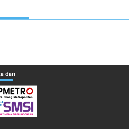
a dari