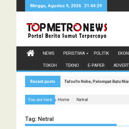
Skip
Minggu, Agustus 9, 2026
21:44:30
to
content
NEWS
PERISTIWA
POLITIK
EKON
TOKOH
TEKNO
E-PAPER
ADVERT
Recent posts
Tafoo'lo Nehe, Pelompat Batu Ni
Monumen Sisingamangaraja XII Be
You are here
Home
Netral
Tag:
Netral