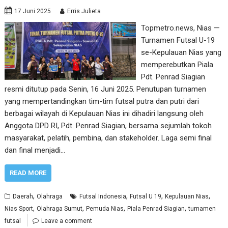
17 Juni 2025
Erris Julieta
Topmetro.news, Nias —
Turnamen Futsal U-19
se-Kepulauan Nias yang
memperebutkan Piala
Pdt. Penrad Siagian
resmi ditutup pada Senin, 16 Juni 2025. Penutupan turnamen
yang mempertandingkan tim-tim futsal putra dan putri dari
berbagai wilayah di Kepulauan Nias ini dihadiri langsung oleh
Anggota DPD RI, Pdt. Penrad Siagian, bersama sejumlah tokoh
masyarakat, pelatih, pembina, dan stakeholder. Laga semi final
dan final menjadi…
READ MORE
,
,
,
,
Daerah
Olahraga
Futsal Indonesia
Futsal U 19
Kepulauan Nias
,
,
,
,
Nias Sport
Olahraga Sumut
Pemuda Nias
Piala Penrad Siagian
turnamen
futsal
Leave a comment