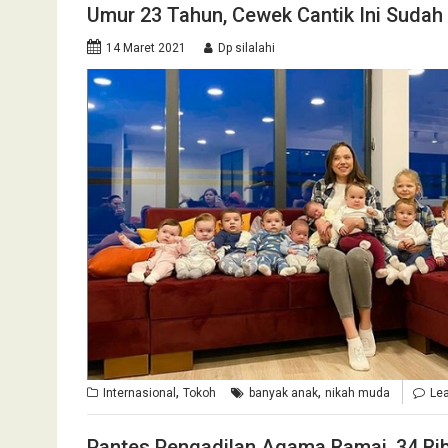
Umur 23 Tahun, Cewek Cantik Ini Sudah
14 Maret 2021
Dp silalahi
,
,
Internasional
Tokoh
banyak anak
nikah muda
Le
Pantes Pengadilan Agama Ramai, 34 Ri