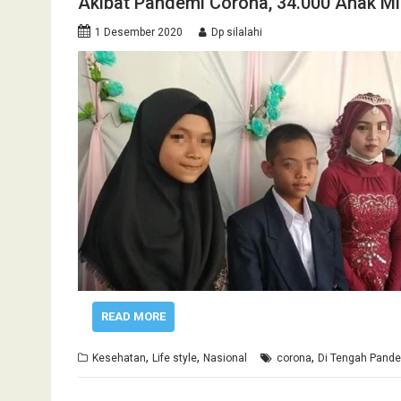
Akibat Pandemi Corona, 34.000 Anak M
1 Desember 2020
Dp silalahi
READ MORE
,
,
,
Kesehatan
Life style
Nasional
corona
Di Tengah Pand