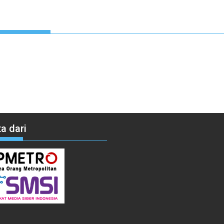
a dari