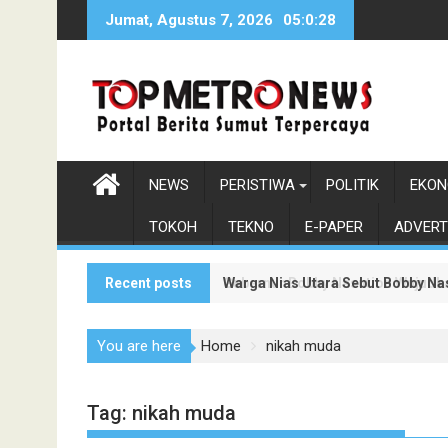
Skip
Jumat, Agustus 7, 2026
05:0:29
to
content
NEWS
PERISTIWA
POLITIK
EKON
TOKOH
TEKNO
E-PAPER
ADVERT
Recent posts
Warga Nias Utara Sebut Bobby N
Gubernur Bobby Nasution Wujudka
You are here
Home
nikah muda
Tag:
nikah muda