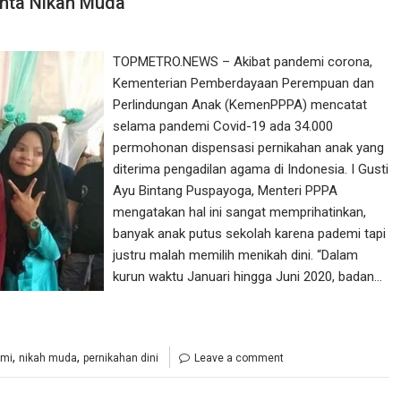
inta Nikah Muda
TOPMETRO.NEWS – Akibat pandemi corona,
Kementerian Pemberdayaan Perempuan dan
Perlindungan Anak (KemenPPPA) mencatat
selama pandemi Covid-19 ada 34.000
permohonan dispensasi pernikahan anak yang
diterima pengadilan agama di Indonesia. I Gusti
Ayu Bintang Puspayoga, Menteri PPPA
mengatakan hal ini sangat memprihatinkan,
banyak anak putus sekolah karena pademi tapi
justru malah memilih menikah dini. “Dalam
kurun waktu Januari hingga Juni 2020, badan…
,
,
emi
nikah muda
pernikahan dini
Leave a comment