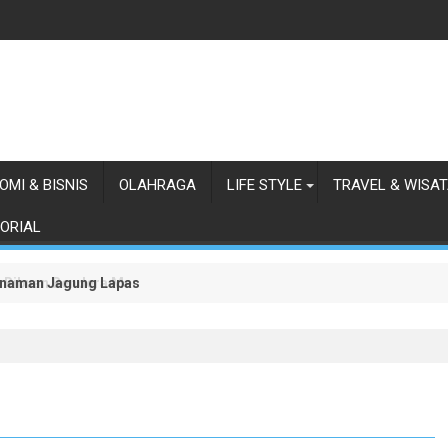
OMI & BISNIS
OLAHRAGA
LIFE STYLE
TRAVEL & WISA
ORIAL
anaman Jagung Lapas Labuhan Ruku
 Ribuan Bendera Merah Putih