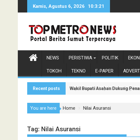
Skip
Kamis, Agustus 6, 2026
10:3:22
to
content
NEWS
PERISTIWA
POLITIK
EKON
TOKOH
TEKNO
E-PAPER
ADVERT
Recent posts
Wakil Bupati Asahan Dukung Pen
Bupati dan Wabup Asahan Bagikan
You are here
Home
Nilai Asuransi
Tag:
Nilai Asuransi