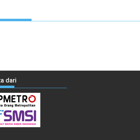
a dari