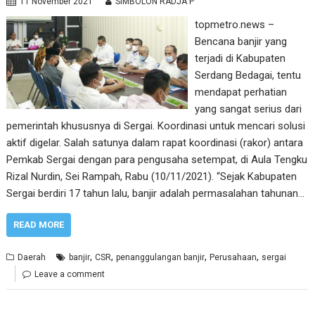
11 November 2021
SIMBOLON RADJA P
topmetro.news –
Bencana banjir yang
terjadi di Kabupaten
Serdang Bedagai, tentu
mendapat perhatian
yang sangat serius dari
pemerintah khususnya di Sergai. Koordinasi untuk mencari solusi
aktif digelar. Salah satunya dalam rapat koordinasi (rakor) antara
Pemkab Sergai dengan para pengusaha setempat, di Aula Tengku
Rizal Nurdin, Sei Rampah, Rabu (10/11/2021). “Sejak Kabupaten
Sergai berdiri 17 tahun lalu, banjir adalah permasalahan tahunan…
READ MORE
,
,
,
,
Daerah
banjir
CSR
penanggulangan banjir
Perusahaan
sergai
Leave a comment