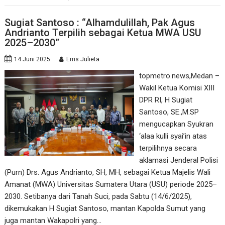
Sugiat Santoso : “Alhamdulillah, Pak Agus
Andrianto Terpilih sebagai Ketua MWA USU
2025–2030”
14 Juni 2025
Erris Julieta
topmetro.news,Medan –
Wakil Ketua Komisi XIII
DPR RI, H Sugiat
Santoso, SE.,M.SP
mengucapkan Syukran
‘alaa kulli syai’in atas
terpilihnya secara
aklamasi Jenderal Polisi
(Purn) Drs. Agus Andrianto, SH, MH, sebagai Ketua Majelis Wali
Amanat (MWA) Universitas Sumatera Utara (USU) periode 2025–
2030. Setibanya dari Tanah Suci, pada Sabtu (14/6/2025),
dikemukakan H Sugiat Santoso, mantan Kapolda Sumut yang
juga mantan Wakapolri yang…