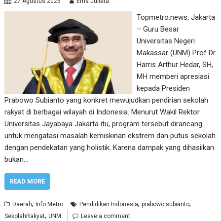
27 Agustus 2025
Erris Julieta
Topmetro.news, Jakarta
– Guru Besar
Universitas Negeri
Makassar (UNM) Prof Dr
Harris Arthur Hedar, SH,
MH memberi apresiasi
kepada Presiden
Prabowo Subianto yang konkret mewujudkan pendirian sekolah
rakyat di berbagai wilayah di Indonesia. Menurut Wakil Rektor
Universitas Jayabaya Jakarta itu, program tersebut dirancang
untuk mengatasi masalah kemiskinan ekstrem dan putus sekolah
dengan pendekatan yang holistik. Karena dampak yang dihasilkan
bukan…
READ MORE
,
,
,
Daerah
Info Metro
Pendidikan Indonesia
prabowo subianto
,
SekolahRakyat
UNM
Leave a comment