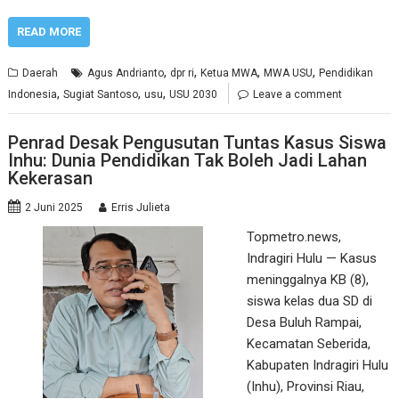
READ MORE
,
,
,
,
Daerah
Agus Andrianto
dpr ri
Ketua MWA
MWA USU
Pendidikan
,
,
,
Indonesia
Sugiat Santoso
usu
USU 2030
Leave a comment
Penrad Desak Pengusutan Tuntas Kasus Siswa
Inhu: Dunia Pendidikan Tak Boleh Jadi Lahan
Kekerasan
2 Juni 2025
Erris Julieta
Topmetro.news,
Indragiri Hulu — Kasus
meninggalnya KB (8),
siswa kelas dua SD di
Desa Buluh Rampai,
Kecamatan Seberida,
Kabupaten Indragiri Hulu
(Inhu), Provinsi Riau,