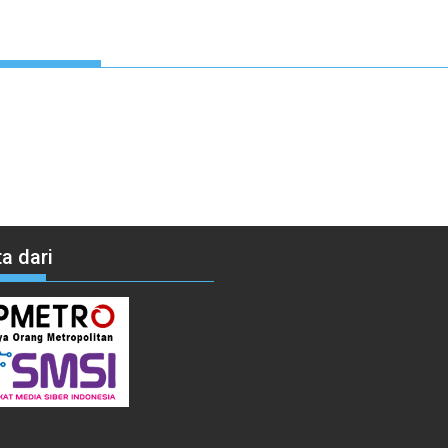
a dari