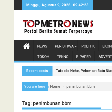
Skip
Minggu, Agustus 9, 2026
09:42:24
to
content
NEWS
PERISTIWA
POLITIK
EKON
TOKOH
TEKNO
E-PAPER
ADVERT
Recent posts
Tafoo'lo Nehe, Pelompat Batu Ni
Monumen Sisingamangaraja XII Be
You are here
Home
penimbunan bbm
Tag:
penimbunan bbm