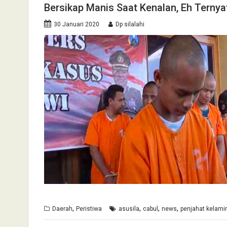
Bersikap Manis Saat Kenalan, Eh Ternya
30 Januari 2020
Dp silalahi
,
,
,
,
Daerah
Peristiwa
asusila
cabul
news
penjahat kelami