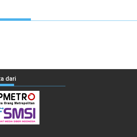
a dari