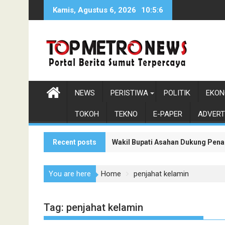
Skip
Kamis, Agustus 6, 2026
10:5:6
to
content
NEWS
PERISTIWA
POLITIK
EKON
TOKOH
TEKNO
E-PAPER
ADVERT
Recent posts
Wakil Bupati Asahan Dukung Pen
Bupati dan Wabup Asahan Bagikan
You are here
Home
penjahat kelamin
Tag:
penjahat kelamin