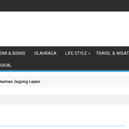
OMI & BISNIS
OLAHRAGA
LIFE STYLE
TRAVEL & WISA
ORIAL
anaman Jagung Lapas Labuhan Ruku
 Ribuan Bendera Merah Putih